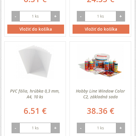
-
+
-
+
Vložiť do košíka
Vložiť do košíka
PVC fólia, hrúbka 0,3 mm,
Hobby Line Window Color
A4, 10 ks
C2, základná sada
6.51 €
38.36 €
-
+
-
+