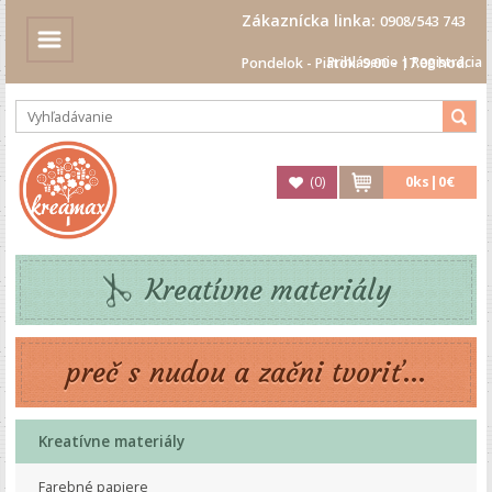
Zákaznícka linka:
0908/543 743
Prihlásenie
|
Registrácia
Pondelok - Piatok: 9.00 - 17.00 hod.
(
0
)
0
ks|
0€
Kreatívne materiály
preč s nudou a začni tvoriť...
Kreatívne materiály
Farebné papiere