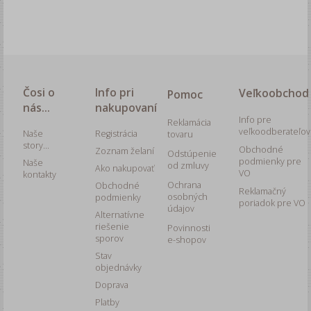
Čosi o
Info pri
Veľkoobchod
Pomoc
nás...
nakupovaní
Info pre
Reklamácia
veľkoodberateľov
Naše
Registrácia
tovaru
story...
Obchodné
Zoznam želaní
Odstúpenie
podmienky pre
Naše
od zmluvy
Ako nakupovať
VO
kontakty
Ochrana
Obchodné
Reklamačný
osobných
podmienky
poriadok pre VO
údajov
Alternatívne
riešenie
Povinnosti
sporov
e-shopov
Stav
objednávky
Doprava
Platby