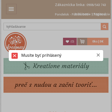
Zákaznícka linka:
0908/543 743
Prihlásenie
|
Registrácia
Pondelok - Piatok: 9.00 - 17.00 hod.
(
0
)
0
ks|
0€
Musíte byť prihlásený
Kreatívne materiály
preč s nudou a začni tvoriť...