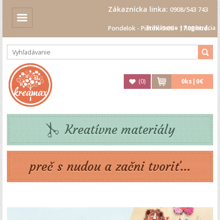
Zákaznícka linka:
0908/543 743
Prihlásenie
|
Registrácia
Pondelok - Piatok: 9.00 - 17.00 hod.
(
0
)
0
ks|
0€
Kreatívne materiály
preč s nudou a začni tvoriť...