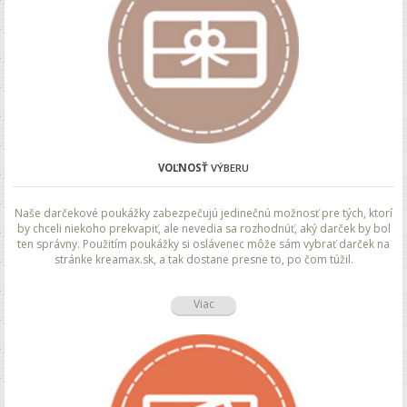
VOĽNOSŤ
VÝBERU
Naše darčekové poukážky zabezpečujú jedinečnú možnosť pre tých, ktorí
by chceli niekoho prekvapiť, ale nevedia sa rozhodnúť, aký darček by bol
ten správny. Použitím poukážky si oslávenec môže sám vybrať darček na
stránke kreamax.sk, a tak dostane presne to, po čom túžil.
Viac