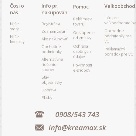
Čosi o
Info pri
Veľkoobchod
Pomoc
nás...
nakupovaní
Info pre
Reklamácia
veľkoodberateľov
Naše
Registrácia
tovaru
story...
Obchodné
Zoznam želaní
Odstúpenie
podmienky pre
Naše
od zmluvy
Ako nakupovať
VO
kontakty
Ochrana
Obchodné
Reklamačný
osobných
podmienky
poriadok pre VO
údajov
Alternatívne
riešenie
Povinnosti
sporov
e-shopov
Stav
objednávky
Doprava
Platby
0908/543 743
info@kreamax.sk