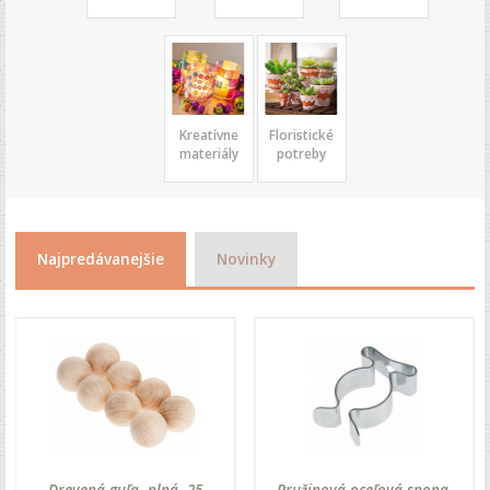
Kreatívne
Floristické
materiály
potreby
Najpredávanejšie
Novinky
Drevená guľa, plná, 25
Pružinová oceľová spona,