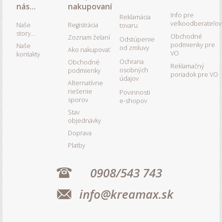
nás...
nakupovaní
Info pre
Reklamácia
veľkoodberateľov
Naše
Registrácia
tovaru
story...
Obchodné
Zoznam želaní
Odstúpenie
podmienky pre
Naše
od zmluvy
Ako nakupovať
VO
kontakty
Ochrana
Obchodné
Reklamačný
osobných
podmienky
poriadok pre VO
údajov
Alternatívne
riešenie
Povinnosti
sporov
e-shopov
Stav
objednávky
Doprava
Platby
0908/543 743
info@kreamax.sk