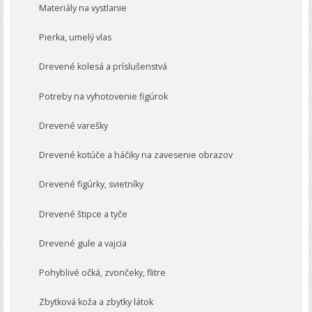
Materiály na vystlanie
Pierka, umelý vlas
Drevené kolesá a príslušenstvá
Potreby na vyhotovenie figúrok
Drevené varešky
Drevené kotúče a háčiky na zavesenie obrazov
Drevené figúrky, svietníky
Drevené štipce a tyče
Drevené gule a vajcia
Pohyblivé očká, zvončeky, flitre
Zbytková koža a zbytky látok