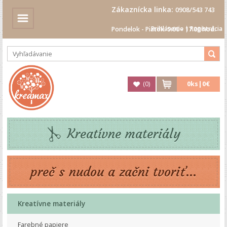
Zákaznícka linka:
0908/543 743
Prihlásenie
|
Registrácia
Pondelok - Piatok: 9.00 - 17.00 hod.
(
0
)
0
ks|
0€
Kreatívne materiály
preč s nudou a začni tvoriť...
Kreatívne materiály
Farebné papiere