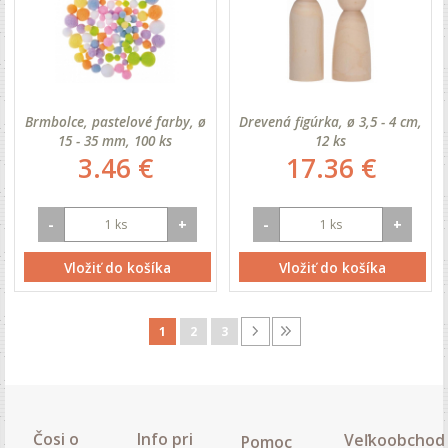
Brmbolce, pastelové farby, ø
Drevená figúrka, ø 3,5 - 4 cm,
15 - 35 mm, 100 ks
12 ks
3.46 €
17.36 €
-
+
-
+
Vložiť do košíka
Vložiť do košíka
1
2
3
Čosi o
Info pri
Veľkoobchod
Pomoc