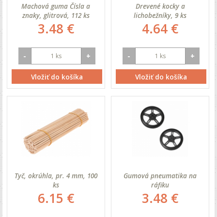
Machová guma Čísla a
Drevené kocky a
znaky, glitrová, 112 ks
lichobežníky, 9 ks
3.48 €
4.64 €
-
+
-
+
Vložiť do košíka
Vložiť do košíka
Tyč, okrúhla, pr. 4 mm, 100
Gumová pneumatika na
ks
ráfiku
6.15 €
3.48 €