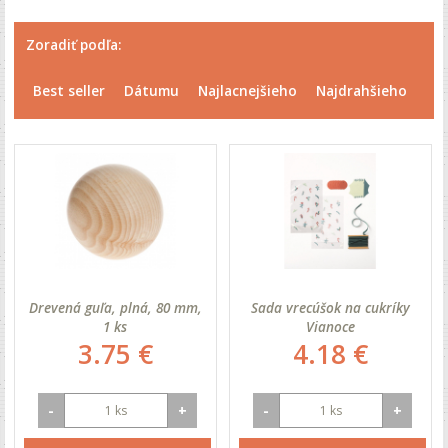
Zoradiť podľa:
Best seller
Dátumu
Najlacnejšieho
Najdrahšieho
Drevená guľa, plná, 80 mm,
Sada vrecúšok na cukríky
1 ks
Vianoce
3.75 €
4.18 €
-
+
-
+