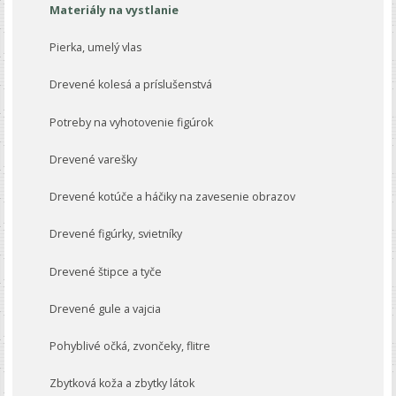
Materiály na vystlanie
Pierka, umelý vlas
Drevené kolesá a príslušenstvá
Potreby na vyhotovenie figúrok
Drevené varešky
Drevené kotúče a háčiky na zavesenie obrazov
Drevené figúrky, svietníky
Drevené štipce a tyče
Drevené gule a vajcia
Pohyblivé očká, zvončeky, flitre
Zbytková koža a zbytky látok