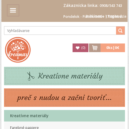
Zákaznícka linka:
0908/543 743
Prihlásenie
|
Registrácia
Pondelok - Piatok: 9.00 - 17.00 hod.
(
0
)
0
ks|
0€
Kreatívne materiály
preč s nudou a začni tvoriť...
Kreatívne materiály
Farebné papiere