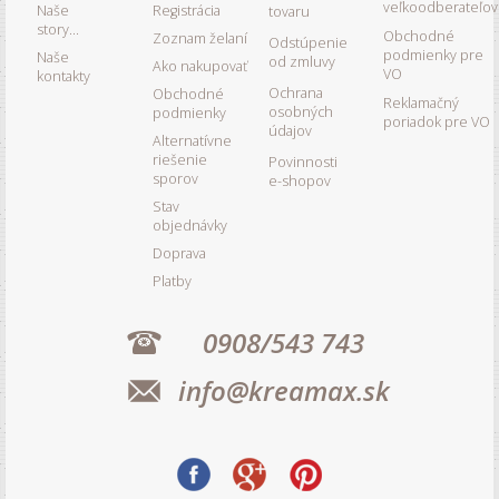
veľkoodberateľov
Naše
Registrácia
tovaru
story...
Obchodné
Zoznam želaní
Odstúpenie
podmienky pre
Naše
od zmluvy
Ako nakupovať
VO
kontakty
Ochrana
Obchodné
Reklamačný
osobných
podmienky
poriadok pre VO
údajov
Alternatívne
riešenie
Povinnosti
sporov
e-shopov
Stav
objednávky
Doprava
Platby
0908/543 743
info@kreamax.sk