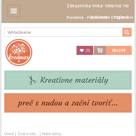
Zákaznícka linka:
0908/543 743
Prihlásenie
|
Registrácia
Pondelok - Piatok: 9.00 - 17.00 hod.
(
0
)
0
ks|
0€
Kreatívne materiály
preč s nudou a začni tvoriť...
Úvod
|
Čosi o nás...
|
Naše story...