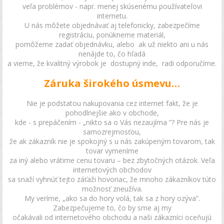
veľa problémov - napr. menej skúsenému používateľovi
internetu.
U nás môžete objednávať aj telefonicky, zabezpečíme
registráciu, ponúkneme materiál,
pomôžeme zadať objednávku, alebo ak už niekto ani u nás
nenájde to, čo hľadá
a vieme, že kvalitný výrobok je dostupný inde, radi odporučíme.
Záruka širokého úsmevu…
Nie je podstatou nakupovania cez internet fakt, že je
pohodlnejšie ako v obchode,
kde - s prepáčením - „nikto sa o Vás nezaujíma ”? Pre nás je
samozrejmosťou,
že ak zákazník nie je spokojný s u nás zakúpeným tovarom, tak
tovar vymeníme
za iný alebo vrátime cenu tovaru – bez zbytočných otázok. Veľa
internetových obchodov
sa snaží vyhnúť tejto záťaži hovoriac, že mnoho zákazníkov túto
možnosť zneužíva.
My veríme, „ako sa do hory volá, tak sa z hory ozýva”.
Zabezpečujeme to, čo by sme aj my
očakávali od internetového obchodu a naši zákazníci oceňujú