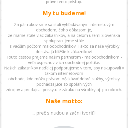
práve tento prístup.
My tu budeme!
Za pár rokov sme sa stali vyhľadávaným internetovým
obchodom, čoho dôkazom je,
že máme stále viac zákazníkov, a na celom území Slovenska
spolupracujeme stále
s väčším počtom maloobchodníkov. Takto sa naše výrobky
dostávajú bližšie k zákazníkovi.
Touto cestou prajeme našim partnerom - maloobchodníkom -
veľa úspechov v ich obchodnej politike.
Našich zákazníkov naďalej podporujeme v tom, aby nakupovali v
takom internetovom
obchode, kde môžu právom očakávať dobré služby, výrobky
pochádzajúce zo spoľahlivých
zdrojov a predajca poskytuje záruku na výrobky aj po rokoch.
Naše motto:
... preč s nudou a začni tvoriť !