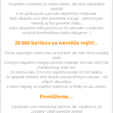
Od prvého momentu je naším cieľom, aby sme zákazníkov
obslúžili
k ich spokojnosti a ponuku nepretržite rozširovali.
Naši zákazníci sa k nám pravidelne vracajú - samozrejme,
niekedy aj my spravíme chybu,
preto venujeme veľkú pozornosť ich odozvám a reakciám:
za každú konštruktívnu kritiku ďakujeme. :)
20 000 balíkov sa nemôže mýliť…
Počas uplynulých rokov sme sa rozrástli, ale našu firmu naďalej
riadia
a novými nápadmi rozvíjajú pôvodní majitelia. Od roku 2007 nás
charakterizuje stály rast.
Do konca roku 2014 sme úspešne poslali 20 000 balíkov.
Za uplynulé obdobie sme dostali veľa pozitívnych odoziev - od
stálych zákazníkov
a dobré nápady sa snažíme realizovať (z kritiky sa zas učíme).
Pomôžeme....
V podstate sme internetový obchod, ale myslíme si, že
„osobný” vzťah pomôže vyriešiť