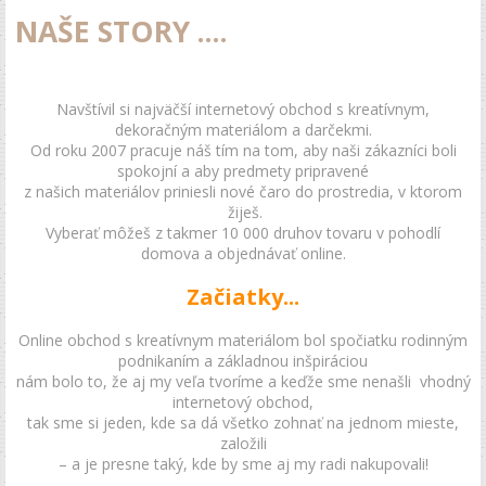
NAŠE STORY ....
Navštívil si najväčší internetový obchod s kreatívnym,
dekoračným materiálom a darčekmi.
Od roku 2007 pracuje náš tím na tom, aby naši zákazníci boli
spokojní a aby predmety pripravené
z našich materiálov priniesli nové čaro do prostredia, v ktorom
žiješ.
Vyberať môžeš z takmer 10 000 druhov tovaru v pohodlí
domova a objednávať online.
Začiatky...
Online obchod s kreatívnym materiálom bol spočiatku rodinným
podnikaním a základnou inšpiráciou
nám bolo to, že aj my veľa tvoríme a keďže sme nenašli
vhodný
internetový obchod,
tak sme si jeden, kde sa dá všetko zohnať
na jednom mieste,
založili
– a je presne taký, kde by sme aj my radi nakupovali!