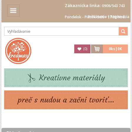
Zákaznícka linka:
0908/543 743
Prihlásenie
|
Registrácia
Pondelok - Piatok: 9.00 - 17.00 hod.
(
0
)
0
ks|
0€
Kreatívne materiály
preč s nudou a začni tvoriť...