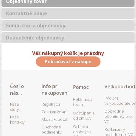
Objednaný tovar
Kontaktné údaje
Sumarizácia objednávky
Dokončenie objednávky
Váš nákupný košík je prázdny
Pokračovať v nákupe
Čosi o
Info pri
Veľkoobchod
Pomoc
nás...
nakupovaní
Info pre
Reklamácia
veľkoodberateľov
Naše
Registrácia
tovaru
story...
Obchodné
Zoznam želaní
Odstúpenie
podmienky pre
Naše
od zmluvy
Ako nakupovať
VO
kontakty
Ochrana
Obchodné
Reklamačný
osobných
podmienky
poriadok pre VO