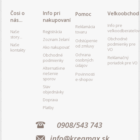
Čosi o
Info pri
Veľkoobchod
Pomoc
nás...
nakupovaní
Info pre
Reklamácia
veľkoodberateľov
Naše
Registrácia
tovaru
story...
Obchodné
Zoznam želaní
Odstúpenie
podmienky pre
Naše
od zmluvy
Ako nakupovať
VO
kontakty
Ochrana
Obchodné
Reklamačný
osobných
podmienky
poriadok pre VO
údajov
Alternatívne
riešenie
Povinnosti
sporov
e-shopov
Stav
objednávky
Doprava
Platby
0908/543 743
info@kreamax.sk