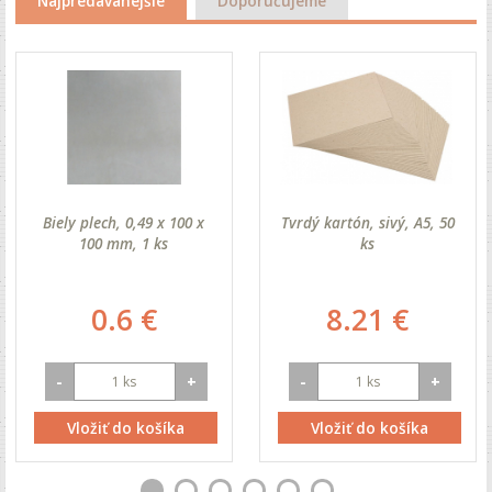
Najpredávanejšie
Doporučujeme
Biely plech, 0,49 x 100 x
Tvrdý kartón, sivý, A5, 50
100 mm, 1 ks
ks
0.6 €
8.21 €
-
+
-
+
Vložiť do košíka
Vložiť do košíka