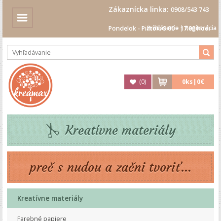
Zákaznícka linka:
0908/543 743
Prihlásenie
|
Registrácia
Pondelok - Piatok: 9.00 - 17.00 hod.
(
0
)
0
ks|
0€
Kreatívne materiály
preč s nudou a začni tvoriť...
Kreatívne materiály
Farebné papiere