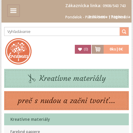
Zákaznícka linka:
0908/543 743
Prihlásenie
|
Registrácia
Pondelok - Piatok: 9.00 - 17.00 hod.
(
0
)
0
ks|
0€
Kreatívne materiály
preč s nudou a začni tvoriť...
Kreatívne materiály
Farebné papiere