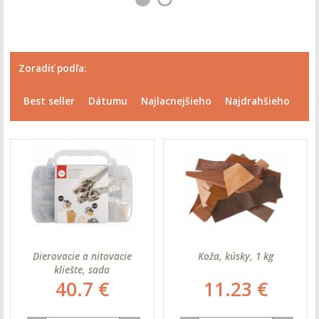
Zoradiť podľa:
Best seller
Dátumu
Najlacnejšieho
Najdrahšieho
Dierovacie a nitovacie
Koža, kúsky, 1 kg
kliešte, sada
40.7 €
11.23 €