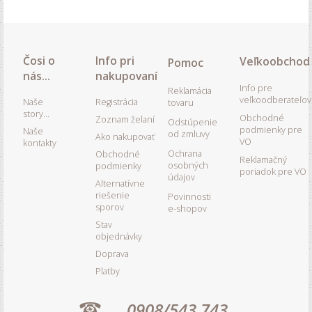
Čosi o
Info pri
Veľkoobchod
Pomoc
nás...
nakupovaní
Info pre
Reklamácia
veľkoodberateľov
Naše
Registrácia
tovaru
story...
Obchodné
Zoznam želaní
Odstúpenie
podmienky pre
Naše
od zmluvy
Ako nakupovať
VO
kontakty
Ochrana
Obchodné
Reklamačný
osobných
podmienky
poriadok pre VO
údajov
Alternatívne
riešenie
Povinnosti
sporov
e-shopov
Stav
objednávky
Doprava
Platby
0908/543 743