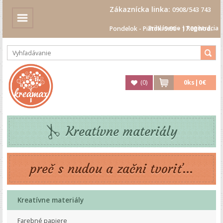
Zákaznícka linka:
0908/543 743
Prihlásenie
|
Registrácia
Pondelok - Piatok: 9.00 - 17.00 hod.
(
0
)
0
ks|
0€
Kreatívne materiály
preč s nudou a začni tvoriť...
Kreatívne materiály
Farebné papiere