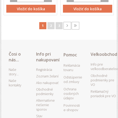
Vložiť do košíka
Vložiť do košíka
1
2
3
Čosi o
Info pri
Veľkoobchod
Pomoc
nás...
nakupovaní
Info pre
Reklamácia
veľkoodberateľov
Naše
Registrácia
tovaru
story...
Obchodné
Zoznam želaní
Odstúpenie
podmienky pre
Naše
od zmluvy
Ako nakupovať
VO
kontakty
Ochrana
Obchodné
Reklamačný
osobných
podmienky
poriadok pre VO
údajov
Alternatívne
riešenie
Povinnosti
sporov
e-shopov
Stav