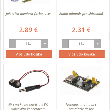
Jašterica meniaca farbu, 1 ks
Audio adaptér pre slúchadlá
2.89 €
2.31 €
-
+
-
+
Vložiť do košíka
Vložiť do košíka
9V svorka na batériu s DC
Napájací modul pre
valcovým konektorom
napájacie dosky