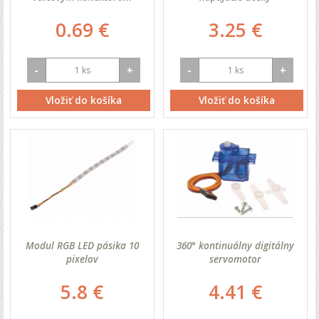
0.69 €
3.25 €
-
+
-
+
Vložiť do košíka
Vložiť do košíka
Modul RGB LED pásika 10
360° kontinuálny digitálny
pixelov
servomotor
5.8 €
4.41 €