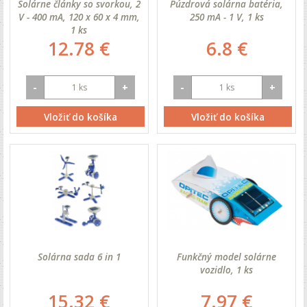
Solárne články so svorkou, 2
Púzdrová solárna batéria,
V - 400 mA, 120 x 60 x 4 mm,
250 mA - 1 V, 1 ks
1 ks
12.78 €
6.8 €
-
+
-
+
Vložiť do košíka
Vložiť do košíka
Solárna sada 6 in 1
Funkčný model solárne
vozidlo, 1 ks
15.32 €
7.97 €