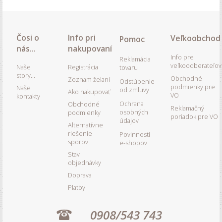
Čosi o
Info pri
Veľkoobchod
Pomoc
nás...
nakupovaní
Info pre
Reklamácia
veľkoodberateľov
Naše
Registrácia
tovaru
story...
Obchodné
Zoznam želaní
Odstúpenie
podmienky pre
Naše
od zmluvy
Ako nakupovať
VO
kontakty
Ochrana
Obchodné
Reklamačný
osobných
podmienky
poriadok pre VO
údajov
Alternatívne
riešenie
Povinnosti
sporov
e-shopov
Stav
objednávky
Doprava
Platby
0908/543 743