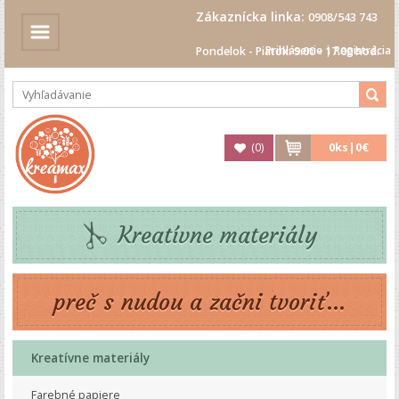
Zákaznícka linka:
0908/543 743
Prihlásenie
|
Registrácia
Pondelok - Piatok: 9.00 - 17.00 hod.
(
0
)
0
ks|
0€
Kreatívne materiály
preč s nudou a začni tvoriť...
Kreatívne materiály
Farebné papiere