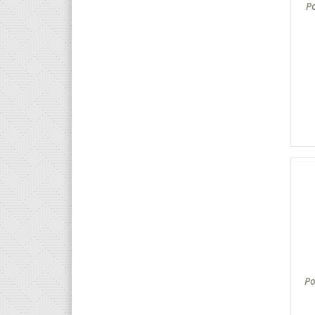
Po
Po