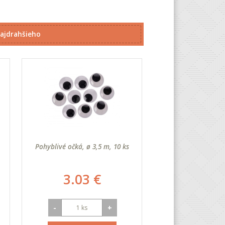
ajdrahšieho
Pohyblivé očká, ø 3,5 m, 10 ks
3.03 €
-
+