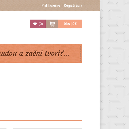
Prihlásenie
|
Registrácia
(
0
)
0
ks|
0€
nudou a začni tvoriť...