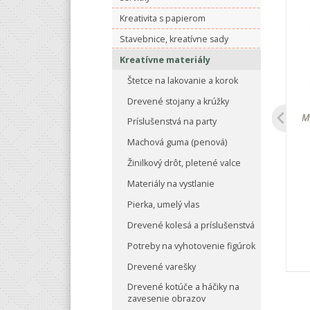
Kreativita s papierom
Stavebnice, kreatívne sady
Kreatívne materiály
Štetce na lakovanie a korok
Drevené stojany a krúžky
, okrúhle, 10 mm,
Pohyblivé očká, okrúhle, 8 mm,
M
Príslušenstvá na party
0 ks
100 ks, samolepiace
Machová guma (penová)
Žinilkový drôt, pletené valce
82 €
1.75 €
Materiály na vystlanie
Pierka, umelý vlas
+
-
+
Drevené kolesá a príslušenstvá
Potreby na vyhotovenie figúrok
do košíka
Vložiť do košíka
Drevené varešky
Drevené kotúče a háčiky na
zavesenie obrazov