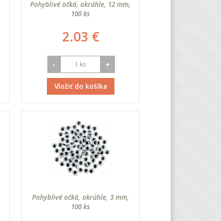
,
Pohyblivé očká, okrúhle, 12 mm,
100 ks
2.03 €
-
+
Vložiť do košíka
,
Pohyblivé očká, okrúhle, 3 mm,
100 ks