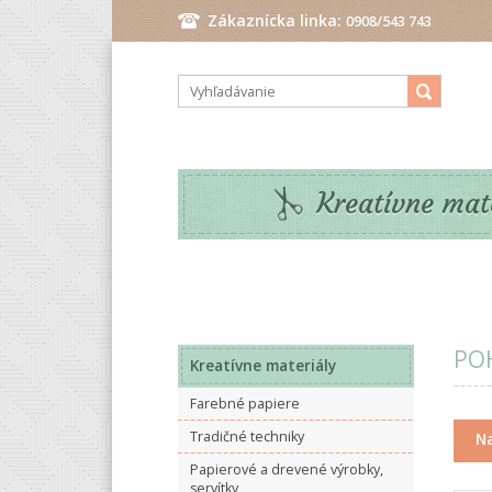
Zákaznícka linka:
0908/543 743
Pondelok - Piatok: 9.00 - 17.00 hod.
Kreatívne mat
POH
Kreatívne materiály
Farebné papiere
Tradičné techniky
Na
Papierové a drevené výrobky,
servítky