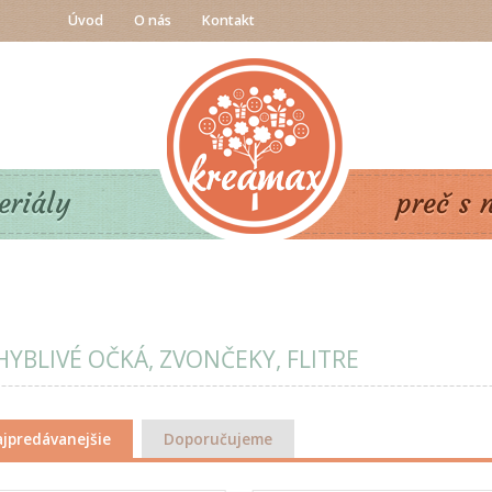
Úvod
O nás
Kontakt
eriály
preč s 
YBLIVÉ OČKÁ, ZVONČEKY, FLITRE
jpredávanejšie
Doporučujeme