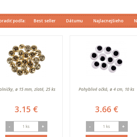
oradiť podľa:
Best seller
Dátumu
Najlacnejšieho
N
olničky, ø 15 mm, zlaté, 25 ks
Pohyblivé očká, ø 4 cm, 10 ks
3.15 €
3.66 €
-
+
-
+