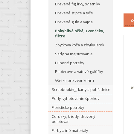
Drevené figúrky, svietníky
Drevené štipce a tyče
Z
Drevené gule a vajcia
Pohyblivé očká, zvončeky,
flitre
Zbytková koža a zbytky látok
Sady na majstrovanie
Hlinené potreby
Papierové a vatové guľôčky
Všetko pre zvonkohru
R
Scrapbooking, karty a pohľadnice
Perly, vyhotovenie šperkov
Floristické potreby
Ceruzky, kriedy, drevený
polotovar
Farby a iné materiály