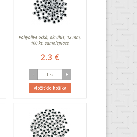
,
Pohyblivé očká, okrúhle, 12 mm,
100 ks, samolepiace
2.3 €
-
+
Vložiť do košíka