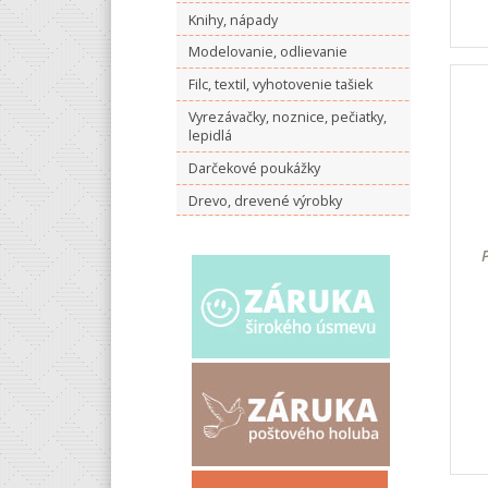
Knihy, nápady
Modelovanie, odlievanie
Filc, textil, vyhotovenie tašiek
Vyrezávačky, noznice, pečiatky,
lepidlá
Darčekové poukážky
Drevo, drevené výrobky