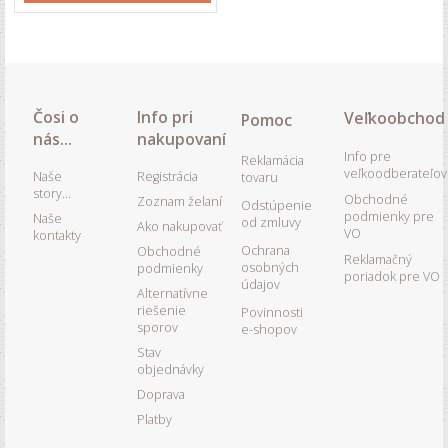
Čosi o
Info pri
Veľkoobchod
Pomoc
nás...
nakupovaní
Info pre
Reklamácia
veľkoodberateľov
Naše
Registrácia
tovaru
story...
Obchodné
Zoznam želaní
Odstúpenie
podmienky pre
Naše
od zmluvy
Ako nakupovať
VO
kontakty
Ochrana
Obchodné
Reklamačný
osobných
podmienky
poriadok pre VO
údajov
Alternatívne
riešenie
Povinnosti
sporov
e-shopov
Stav
objednávky
Doprava
Platby