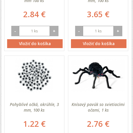
mm 100 ks
mm, 100 ks
2.84 €
3.65 €
-
+
-
+
Vložiť do košíka
Vložiť do košíka
Pohyblivé očká, okrúhle, 3
Knísavý pavúk so svietiacími
mm, 100 ks
očami, 1 ks
1.22 €
2.76 €