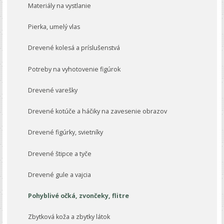
Materiály na vystlanie
Pierka, umelý vlas
Drevené kolesá a príslušenstvá
Potreby na vyhotovenie figúrok
Drevené varešky
Drevené kotúče a háčiky na zavesenie obrazov
Drevené figúrky, svietníky
Drevené štipce a tyče
Drevené gule a vajcia
Pohyblivé očká, zvončeky, flitre
Zbytková koža a zbytky látok