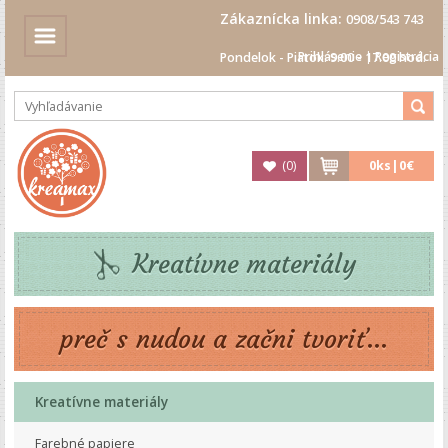
Zákaznícka linka:
0908/543 743
Prihlásenie
|
Registrácia
Pondelok - Piatok: 9.00 - 17.00 hod.
(
0
)
0
ks|
0€
Kreatívne materiály
preč s nudou a začni tvoriť...
Kreatívne materiály
Farebné papiere