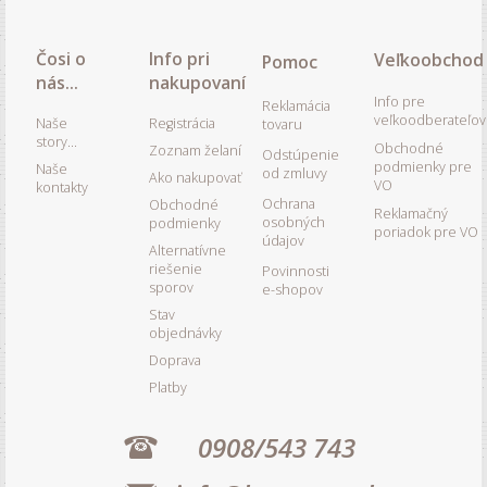
Čosi o
Info pri
Veľkoobchod
Pomoc
nás...
nakupovaní
Info pre
Reklamácia
veľkoodberateľov
Naše
Registrácia
tovaru
story...
Obchodné
Zoznam želaní
Odstúpenie
podmienky pre
Naše
od zmluvy
Ako nakupovať
VO
kontakty
Ochrana
Obchodné
Reklamačný
osobných
podmienky
poriadok pre VO
údajov
Alternatívne
riešenie
Povinnosti
sporov
e-shopov
Stav
objednávky
Doprava
Platby
0908/543 743