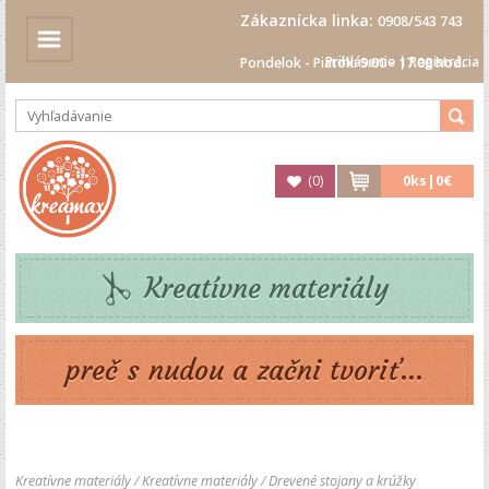
Zákaznícka linka:
0908/543 743
Prihlásenie
|
Registrácia
Pondelok - Piatok: 9.00 - 17.00 hod.
(
0
)
0
ks|
0€
Kreatívne materiály
preč s nudou a začni tvoriť...
Kreatívne materiály
/
Kreatívne materiály
/
Drevené stojany a krúžky