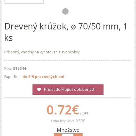
Drevený krúžok, ø 70/50 mm, 1
ks
Prírodný, vhodný na vyhotovenie zvonkohry
Kód:
515244
Expedícia:
do 6-9 pracovných dní
Pridať do Mojich obľúbených
0.72€
s DPH
0.59€
Cena bez DPH:
Množstvo