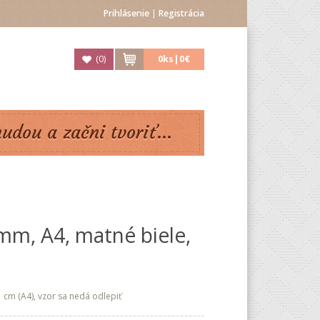
Prihlásenie
|
Registrácia
(
0
)
0
ks|
0€
nudou a začni tvoriť...
 mm, A4, matné biele,
1 cm (A4), vzor sa nedá odlepiť