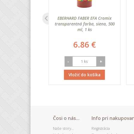
 hrúbka 0,5 mm, A4,
EBERHARD FABER EFA Cromix
 biele, 10 ks
transparentná farba, siena, 500
ml, 1 ks
0.42 €
6.86 €
+
-
+
iť do košíka
Vložiť do košíka
Čosi o nás...
Info pri nakupovan
Naše story...
Registrácia