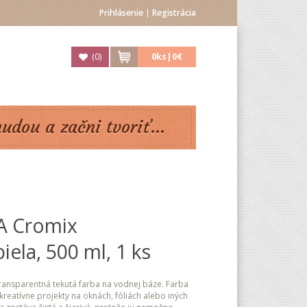
Prihlásenie
|
Registrácia
(
0
)
0
ks|
0€
nudou a začni tvoriť...
A Cromix
iela, 500 ml, 1 ks
ransparentná tekutá farba na vodnej báze. Farba
 kreatívne projekty na oknách, fóliách alebo iných