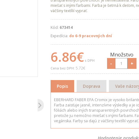
transparentných povrchoch. Je nemiešateľná. Farba
miešať s inými farbami. Farba je šetrná k deťom, n
väčšiny textílií vyprať.
Kód:
673414
Expedícia:
do 6-9 pracovných dní
6.86€
Množstvo
s DPH
-
+
5.72€
Cena bez DPH:
Popis
Doprava
Vaše názor
EBERHARD FABER EFA Cromix je vysoko brilantn
Farba zaisťuje jasné, intenzívne výsledky a je 
fóliách alebo iných transparentných povrchoch. 
pretože ju nemožno miešať s inými farbami. Fa
vegánska. Farby sa dajú z väčšiny textílií vyprať.
Hodnotenie produk