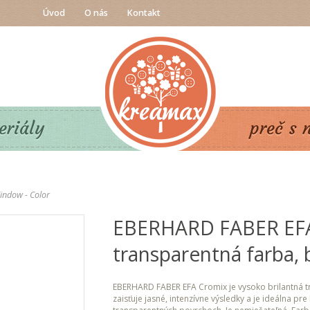
Úvod
O nás
Kontakt
eriály
preč s 
indow - Color
EBERHARD FABER EF
transparentná farba, b
EBERHARD FABER EFA Cromix je vysoko brilantná t
zaisťuje jasné, intenzívne výsledky a je ideálna pre