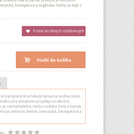
 zostáva čistá a žiarivá, pretože ju nemožno
etoxická, bezlepková a vegánska. Farby sa dajú z
Pridať do Mojich obľúbených
Vložiť do košíka
y
á transparentná tekutá farba na vodnej báze.
ideálna pre kreatívne projekty na oknách,
Je nemiešateľná. Farba zostáva čistá a žiarivá,
rba je šetrná k deťom, netoxická, bezlepková a
tu: