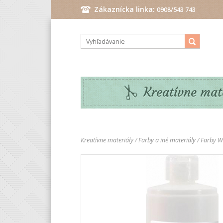
Zákaznícka linka:
0908/543 743
Pondelok - Piatok: 9.00 - 17.00 hod.
Kreatívne mat
Kreatívne materiály
/
Farby a iné materiály
/
Farby W