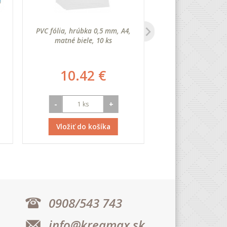
PVC fólia, hrúbka 0,5 mm, A4,
EBERHARD FABER 
matné biele, 10 ks
transparentná farba
ml, 1 ks
10.42 €
6.86
-
+
-
Vložiť do košíka
Vložiť do k
0908/543 743
info@kreamax.sk