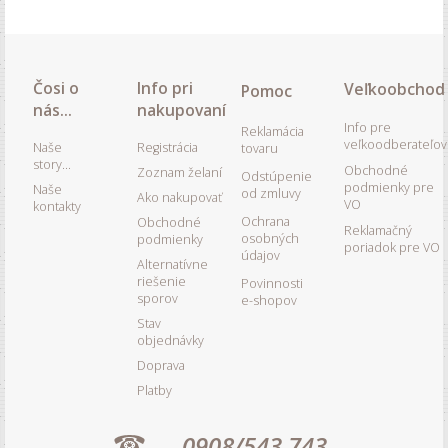
Čosi o
Info pri
Veľkoobchod
Pomoc
nás...
nakupovaní
Info pre
Reklamácia
veľkoodberateľov
Naše
Registrácia
tovaru
story...
Obchodné
Zoznam želaní
Odstúpenie
podmienky pre
Naše
od zmluvy
Ako nakupovať
VO
kontakty
Ochrana
Obchodné
Reklamačný
osobných
podmienky
poriadok pre VO
údajov
Alternatívne
riešenie
Povinnosti
sporov
e-shopov
Stav
objednávky
Doprava
Platby
0908/543 743