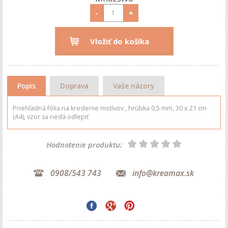
-
+
Vložiť do košíka
Popis
Doprava
Vaše názory
Priehľadná fólia na kreslenie motívov , hrúbka 0,5 mm, 30 x 21 cm
(A4), vzor sa nedá odlepiť
Hodnotenie produktu:
0908/543 743
info@kreamax.sk