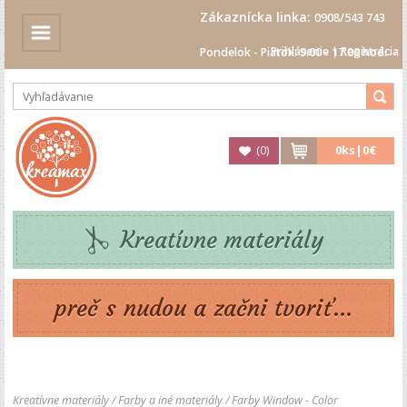
Zákaznícka linka:
0908/543 743
Prihlásenie
|
Registrácia
Pondelok - Piatok: 9.00 - 17.00 hod.
(
0
)
0
ks|
0€
Kreatívne materiály
preč s nudou a začni tvoriť...
Kreatívne materiály
/
Farby a iné materiály
/
Farby Window - Color