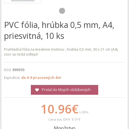
PVC fólia, hrúbka 0,5 mm, A4,
priesvitná, 10 ks
Priehľadná fólia na kreslenie motívov , hrúbka 0,5 mm, 30 x 21 cm (A4),
vzor sa nedá odlepiť
Kód:
890555
Expedícia:
do 6-9 pracovných dní
Pridať do Mojich obľúbených
10.96€
s DPH
8.91€
Cena bez DPH:
Množstvo