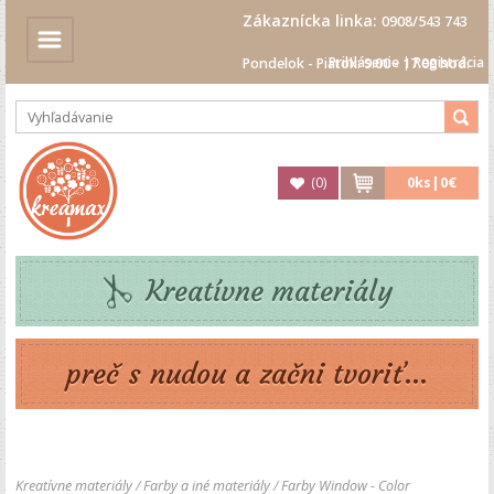
Zákaznícka linka:
0908/543 743
Prihlásenie
|
Registrácia
Pondelok - Piatok: 9.00 - 17.00 hod.
(
0
)
0
ks|
0€
Kreatívne materiály
preč s nudou a začni tvoriť...
Kreatívne materiály
/
Farby a iné materiály
/
Farby Window - Color