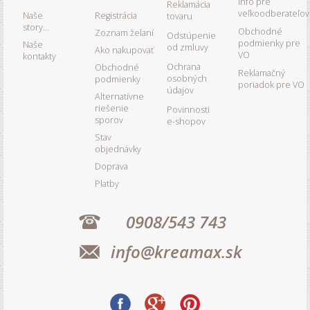
Info pre
Reklamácia
veľkoodberateľov
Naše
Registrácia
tovaru
story...
Obchodné
Zoznam želaní
Odstúpenie
podmienky pre
Naše
od zmluvy
Ako nakupovať
VO
kontakty
Ochrana
Obchodné
Reklamačný
osobných
podmienky
poriadok pre VO
údajov
Alternatívne
riešenie
Povinnosti
sporov
e-shopov
Stav
objednávky
Doprava
Platby
0908/543 743
info@kreamax.sk