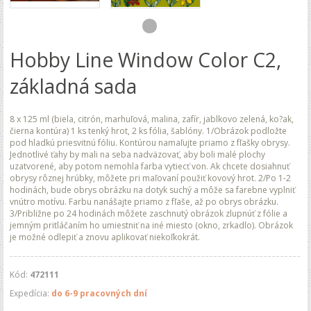
Hobby Line Window Color C2,
základná sada
8 x 125 ml (biela, citrón, marhuľová, malina, zafír, jablkovo zelená, ko?ak,
čierna kontúra) 1 ks tenký hrot, 2 ks fólia, šablóny. 1/Obrázok podložte
pod hladkú priesvitnú fóliu. Kontúrou namaľujte priamo z fľašky obrysy.
Jednotlivé ťahy by mali na seba nadväzovať, aby boli malé plochy
uzatvorené, aby potom nemohla farba vytiecť von. Ak chcete dosiahnuť
obrysy rôznej hrúbky, môžete pri maľovaní použiť kovový hrot. 2/Po 1-2
hodinách, bude obrys obrázku na dotyk suchý a môže sa farebne vyplniť
vnútro motívu. Farbu nanášajte priamo z fľaše, až po obrys obrázku.
3/Približne po 24 hodinách môžete zaschnutý obrázok zlupnúť z fólie a
jemným pritláčaním ho umiestniť na iné miesto (okno, zrkadlo). Obrázok
je možné odlepiť a znovu aplikovať niekoľkokrát.
Kód:
472111
Expedícia:
do 6-9 pracovných dní