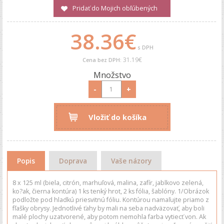
Pridať do Mojich obľúbených
38.36€
s DPH
31.19€
Cena bez DPH:
Množstvo
-
+
Vložiť do košíka
Popis
Doprava
Vaše názory
8 x 125 ml (biela, citrón, marhuľová, malina, zafír, jablkovo zelená,
ko?ak, čierna kontúra) 1 ks tenký hrot, 2 ks fólia, šablóny. 1/Obrázok
podložte pod hladkú priesvitnú fóliu. Kontúrou namaľujte priamo z
fľašky obrysy. Jednotlivé ťahy by mali na seba nadväzovať, aby boli
malé plochy uzatvorené, aby potom nemohla farba vytiecť von. Ak