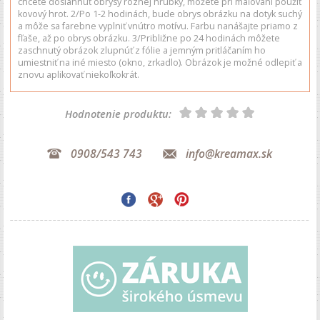
chcete dosiahnuť obrysy rôznej hrúbky, môžete pri maľovaní použiť
kovový hrot. 2/Po 1-2 hodinách, bude obrys obrázku na dotyk suchý
a môže sa farebne vyplniť vnútro motívu. Farbu nanášajte priamo z
fľaše, až po obrys obrázku. 3/Približne po 24 hodinách môžete
zaschnutý obrázok zlupnúť z fólie a jemným pritláčaním ho
umiestniť na iné miesto (okno, zrkadlo). Obrázok je možné odlepiť a
znovu aplikovať niekoľkokrát.
Hodnotenie produktu:
0908/543 743
info@kreamax.sk