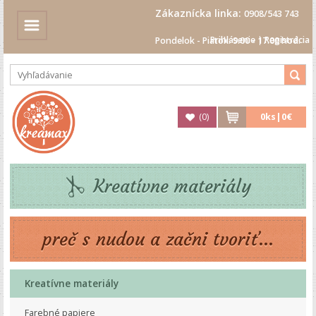
Zákaznícka linka:
0908/543 743
Prihlásenie
|
Registrácia
Pondelok - Piatok: 9.00 - 17.00 hod.
(
0
)
0
ks|
0€
Kreatívne materiály
preč s nudou a začni tvoriť...
Kreatívne materiály
Farebné papiere