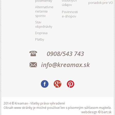
osobných
podmienky
poriadok pre VO
údajov
Alternatívne
riešenie
Povinnosti
sporov
e-shopov
Stav
objednávky
Doprava
Platby
0908/543 743
info@kreamax.sk
2014 © Kreamax - Všetky práva vyhradené
Obsah www stránky je možné používať len s písomným súhlasom majiteľa.
webdesign © bart.sk