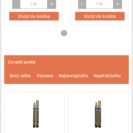
-
+
-
+
Vložiť do košíka
Vložiť do košíka
Zoradiť podľa:
Best seller
Dátumu
Najlacnejšieho
Najdrahšieho