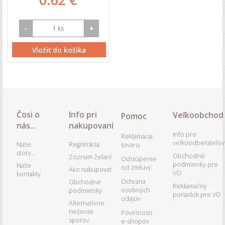
0.62 €
-
+
Vložiť do košíka
Čosi o
Info pri
Veľkoobchod
Pomoc
nás...
nakupovaní
Info pre
Reklamácia
veľkoodberateľov
Naše
Registrácia
tovaru
story...
Obchodné
Zoznam želaní
Odstúpenie
podmienky pre
Naše
od zmluvy
Ako nakupovať
VO
kontakty
Ochrana
Obchodné
Reklamačný
osobných
podmienky
poriadok pre VO
údajov
Alternatívne
riešenie
Povinnosti
sporov
e-shopov