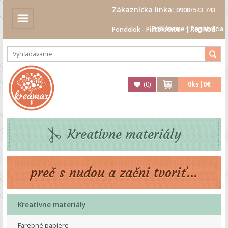
Zákaznícka linka:
0908/543 743
Prihlásenie
|
Registrácia
Pondelok - Piatok: 9.00 - 17.00 hod.
(
0
)
0
ks|
0€
Kreatívne materiály
preč s nudou a začni tvoriť...
Kreatívne materiály
Farebné papiere