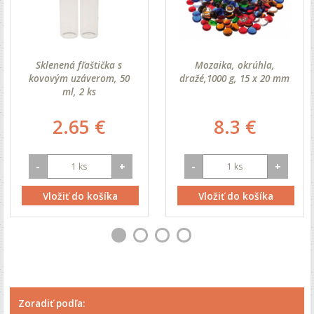
Sklenená fľaštička s
Mozaika, okrúhla,
kovovým uzáverom, 50
dražé,1000 g, 15 x 20 mm
ml, 2 ks
2.65 €
8.3 €
-
+
-
+
Vložiť do košíka
Vložiť do košíka
Zoradiť podľa: