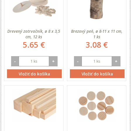
Drevený zotrvačník, ø 8 x 3,5
Brezový peň, ø 8-11 x 11 cm,
cm, 12 ks
1 ks
5.65 €
3.08 €
-
+
-
+
Vložiť do košíka
Vložiť do košíka