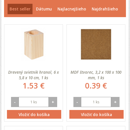
Best seller
Dátumu
Najlacnejšieho
Najdrahšieho
Drevený svietnik hranol, 6 x
MDF štvorec, 3,2 x 100 x 100
5,8 x 10 cm, 1 ks
mm, 1 ks
1.53 €
0.39 €
-
+
-
+
Vložiť do košíka
Vložiť do košíka