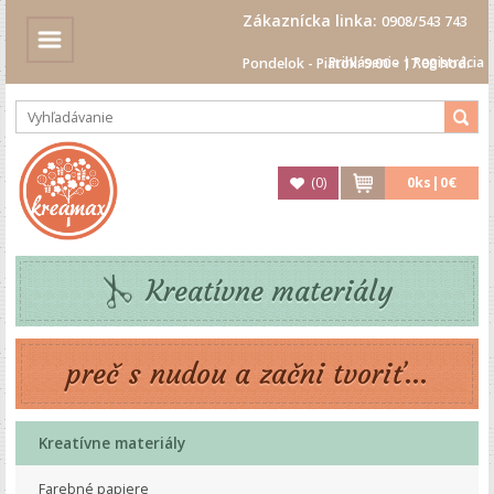
Zákaznícka linka:
0908/543 743
Prihlásenie
|
Registrácia
Pondelok - Piatok: 9.00 - 17.00 hod.
(
0
)
0
ks|
0€
Kreatívne materiály
preč s nudou a začni tvoriť...
Kreatívne materiály
Farebné papiere