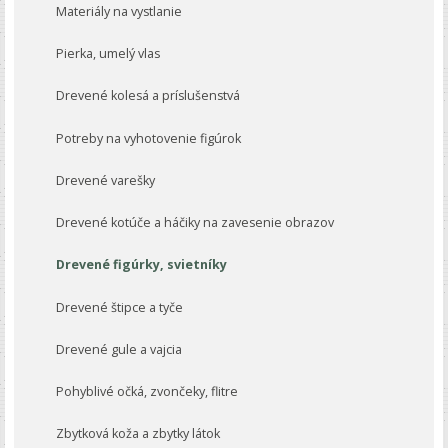
Materiály na vystlanie
Pierka, umelý vlas
Drevené kolesá a príslušenstvá
Potreby na vyhotovenie figúrok
Drevené varešky
Drevené kotúče a háčiky na zavesenie obrazov
Drevené figúrky, svietníky
Drevené štipce a tyče
Drevené gule a vajcia
Pohyblivé očká, zvončeky, flitre
Zbytková koža a zbytky látok