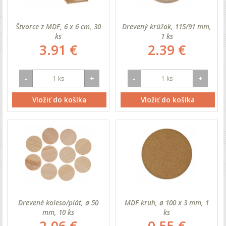
Štvorce z MDF, 6 x 6 cm, 30
Drevený krúžok, 115/91 mm,
ks
1 ks
3.91 €
2.39 €
-
+
-
+
Vložiť do košíka
Vložiť do košíka
Drevené koleso/plát, ø 50
MDF kruh, ø 100 x 3 mm, 1
mm, 10 ks
ks