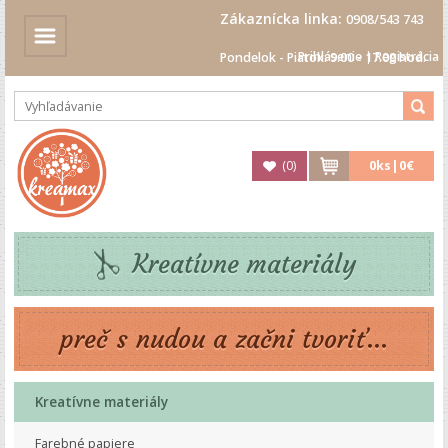
Zákaznícka linka:
0908/543 743
Prihlásenie
|
Registrácia
Pondelok - Piatok: 9.00 - 17.00 hod.
(
0
)
0
ks|
0€
Kreatívne materiály
preč s nudou a začni tvoriť...
Kreatívne materiály
Farebné papiere