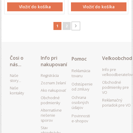
Vložiť do košíka
Vložiť do košíka
1
2
Čosi o
Info pri
Veľkoobchod
Pomoc
nás...
nakupovaní
Info pre
Reklamácia
veľkoodberateľov
Naše
Registrácia
tovaru
story...
Obchodné
Zoznam želaní
Odstúpenie
podmienky pre
Naše
od zmluvy
Ako nakupovať
VO
kontakty
Ochrana
Obchodné
Reklamačný
osobných
podmienky
poriadok pre VO
údajov
Alternatívne
riešenie
Povinnosti
sporov
e-shopov
Stav
objednávky