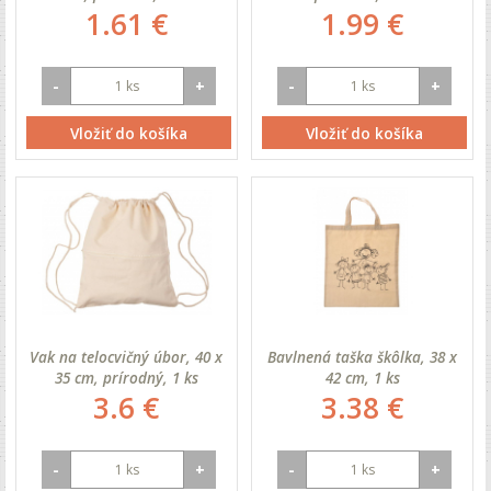
1.61 €
1.99 €
-
+
-
+
Vložiť do košíka
Vložiť do košíka
Vak na telocvičný úbor, 40 x
Bavlnená taška škôlka, 38 x
35 cm, prírodný, 1 ks
42 cm, 1 ks
3.6 €
3.38 €
-
+
-
+