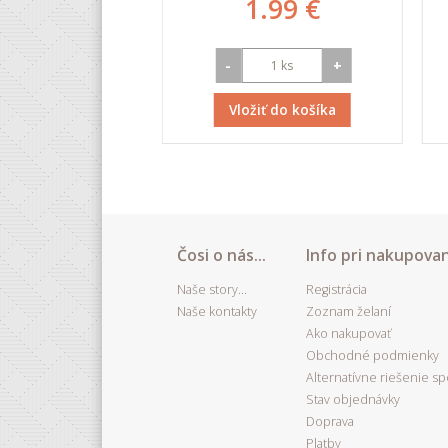
.92 €
1.99 €
+
-
+
iť do košíka
Vložiť do košíka
Čosi o nás...
Info pri nakupovan
Naše story...
Registrácia
Naše kontakty
Zoznam želaní
Ako nakupovať
Obchodné podmienky
Alternatívne riešenie s
Stav objednávky
Doprava
Platby