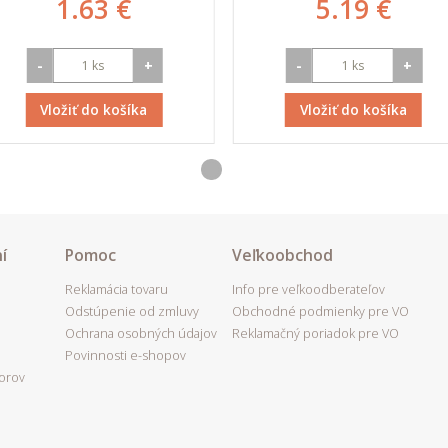
1.63 €
5.19 €
-
+
-
+
Vložiť do košíka
Vložiť do košíka
í
Pomoc
Veľkoobchod
Reklamácia tovaru
Info pre veľkoodberateľov
Odstúpenie od zmluvy
Obchodné podmienky pre VO
Ochrana osobných údajov
Reklamačný poriadok pre VO
Povinnosti e-shopov
porov