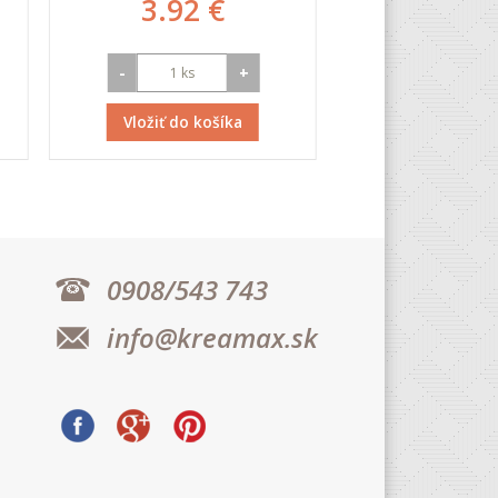
3.92 €
1.99
-
+
-
Vložiť do košíka
Vložiť do k
0908/543 743
info@kreamax.sk