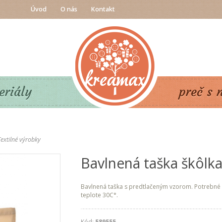
Úvod
O nás
Kontakt
eriály
preč s 
Textilné výrobky
Bavlnená taška škôlka,
Bavlnená taška s predtlačeným vzorom. Potrebné 
teplote 30C°.
Kód:
589555