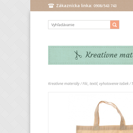
Zákaznícka linka:
0908/543 743
Pondelok - Piatok: 9.00 - 17.00 hod.
Kreatívne mat
Kreatívne materiály
/
Filc, textil, vyhotovenie tašiek
/