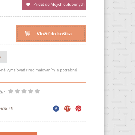
Pridať do Mojich obľúbených
Vložiť do košíka
y
bné vymaľovať! Pred maľovaním je potrebné
tu:
max.sk