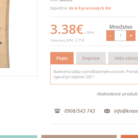
Expedícia:
do 6-9 pracovných dní
3.38€
Množstvo
s DPH
-
+
2.75€
Cena bez DPH:
Popis
Doprava
Vaše názor
Bavlnená taška s predtlačeným vzorom. Potre
vyprať pri teplote 30C°.
Hodnotenie produk
0908/543 743
info@krea