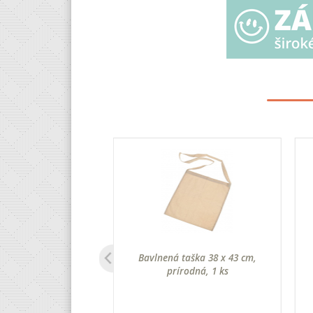
recúško, farebné, 9
Bavlnená taška 38 x 43 cm,
2 cm, 12 ks
prírodná, 1 ks