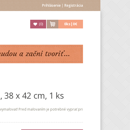
Prihlásenie
|
Registrácia
(
0
)
0
ks|
0€
nudou a začni tvoriť...
 38 x 42 cm, 1 ks
vymaľovať! Pred maľovaním je potrebné vyprať pri