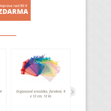
4
Organzové vrecúško, farebné, 9
Bavlnená taška 3
x 12 cm, 12 ks
prírodná, 