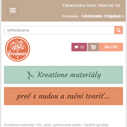
Zákaznícka linka:
0908/543 743
Prihlásenie
|
Registrácia
Pondelok - Piatok: 9.00 - 17.00 hod.
(
0
)
0
ks|
0€
Kreatívne materiály
preč s nudou a začni tvoriť...
Kreatívne materiály
/
Filc, textil, vyhotovenie tašiek
/
Textilné výrobky