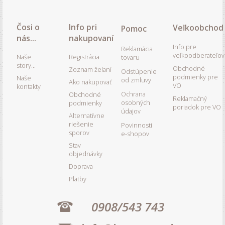
Čosi o
Info pri
Veľkoobchod
Pomoc
nás...
nakupovaní
Info pre
Reklamácia
veľkoodberateľov
Naše
Registrácia
tovaru
story...
Obchodné
Zoznam želaní
Odstúpenie
podmienky pre
Naše
od zmluvy
Ako nakupovať
VO
kontakty
Ochrana
Obchodné
Reklamačný
osobných
podmienky
poriadok pre VO
údajov
Alternatívne
riešenie
Povinnosti
sporov
e-shopov
Stav
objednávky
Doprava
Platby
0908/543 743