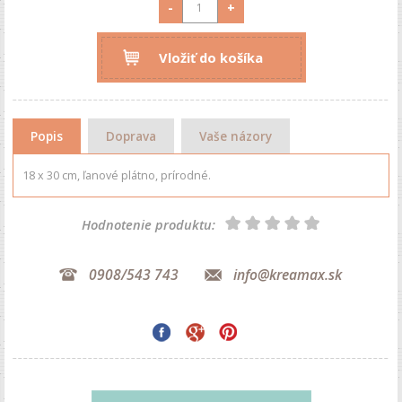
-
+
Vložiť do košíka
Popis
Doprava
Vaše názory
18 x 30 cm, ľanové plátno, prírodné.
Hodnotenie produktu:
0908/543 743
info@kreamax.sk