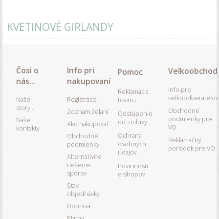
KVETINOVÉ GIRLANDY
Čosi o
Info pri
Veľkoobchod
Pomoc
nás...
nakupovaní
Info pre
Reklamácia
veľkoodberateľov
Naše
Registrácia
tovaru
story...
Obchodné
Zoznam želaní
Odstúpenie
podmienky pre
Naše
od zmluvy
Ako nakupovať
VO
kontakty
Ochrana
Obchodné
Reklamačný
osobných
podmienky
poriadok pre VO
údajov
Alternatívne
riešenie
Povinnosti
sporov
e-shopov
Stav
objednávky
Doprava
Platby