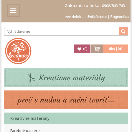
Zákaznícka linka:
0908/543 743
Prihlásenie
|
Registrácia
Pondelok - Piatok: 9.00 - 17.00 hod.
(
0
)
0
ks|
0€
Kreatívne materiály
preč s nudou a začni tvoriť...
Kreatívne materiály
Farebné papiere