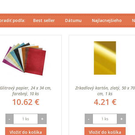
oradiť podľa:
Best seller
Dátumu
Najlacnejšieho
N
Glitrový papier, 24 x 34 cm,
Zrkadlový kartón, zlatý, 50 x 70
farebný, 10 ks
cm, 1 ks
10.62 €
4.21 €
-
+
-
+
Vložiť do košíka
Vložiť do košíka