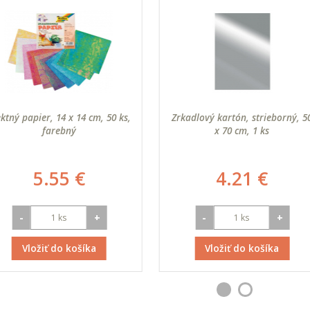
ektný papier, 14 x 14 cm, 50 ks,
Zrkadlový kartón, strieborný, 5
farebný
x 70 cm, 1 ks
5.55 €
4.21 €
-
+
-
+
Vložiť do košíka
Vložiť do košíka