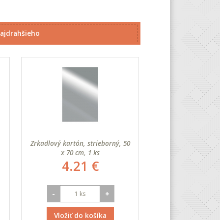
ajdrahšieho
Zrkadlový kartón, strieborný, 50
x 70 cm, 1 ks
4.21 €
-
+
Vložiť do košíka