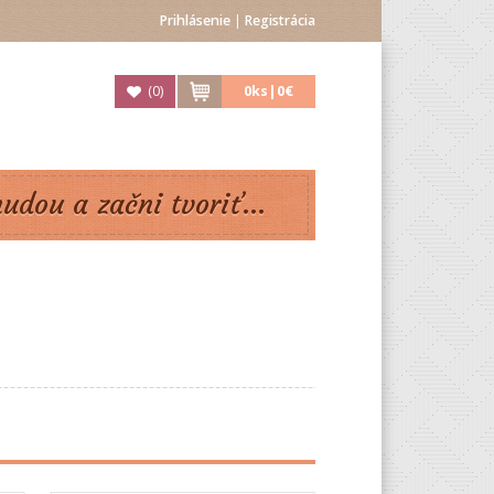
Prihlásenie
|
Registrácia
(
0
)
0
ks|
0€
nudou a začni tvoriť...