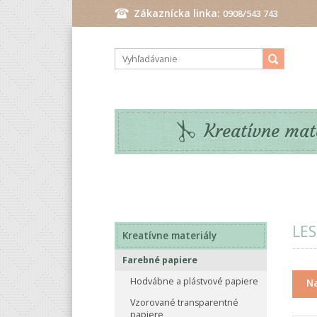
Zákaznícka linka:
0908/543 743
Pondelok - Piatok: 9.00 - 17.00 hod.
Kreatívne mat
LES
Kreatívne materiály
Farebné papiere
Hodvábne a plástvové papiere
Na
Vzorované transparentné
papiere