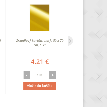
0
Zrkadlový kartón, zlatý, 50 x 70
Glitrový papier,
cm, 1 ks
farebný, 
4.21 €
10.6
-
+
-
Vložiť do košíka
Vložiť do 