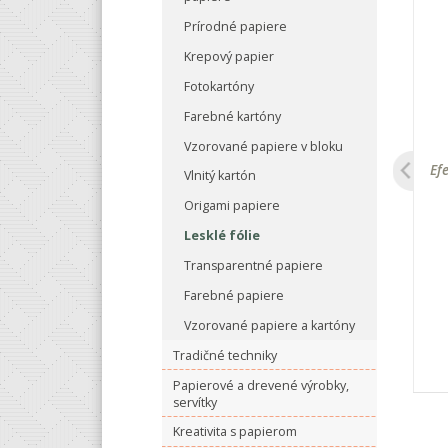
Prírodné papiere
Krepový papier
Fotokartóny
Farebné kartóny
Vzorované papiere v bloku
er, 24 x 34 cm,
Art Deco kovová fólia, 14 x 14
Ef
Vlnitý kartón
ý, 10 ks
cm, 6 ks, zlatá
Origami papiere
Lesklé fólie
62 €
6.94 €
Transparentné papiere
Farebné papiere
+
-
+
Vzorované papiere a kartóny
Tradičné techniky
do košíka
Vložiť do košíka
Papierové a drevené výrobky,
servítky
Kreativita s papierom