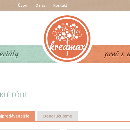
Úvod
O nás
Kontakt
eriály
preč s 
KLÉ FÓLIE
jpredávanejšie
Doporučujeme