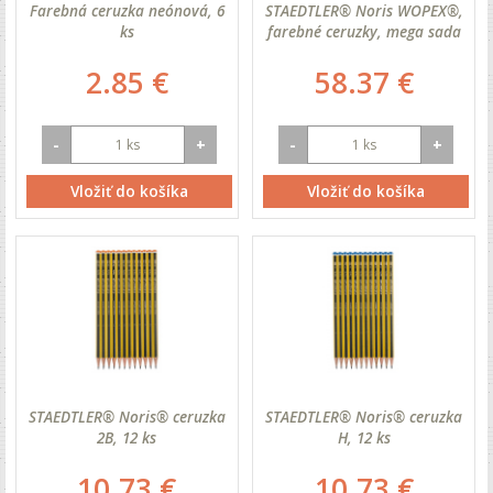
Farebná ceruzka neónová, 6
STAEDTLER® Noris WOPEX®,
ks
farebné ceruzky, mega sada
2.85 €
58.37 €
-
+
-
+
Vložiť do košíka
Vložiť do košíka
STAEDTLER® Noris® ceruzka
STAEDTLER® Noris® ceruzka
2B, 12 ks
H, 12 ks
10.73 €
10.73 €