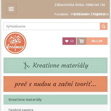
Zákaznícka linka:
0908/543 743
Prihlásenie
|
Registrácia
Pondelok - Piatok: 9.00 - 17.00 hod.
(
0
)
0
ks|
0€
Kreatívne materiály
preč s nudou a začni tvoriť...
Kreatívne materiály
Farebné papiere