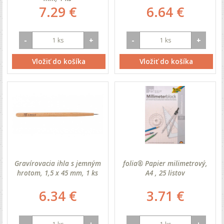
7.29 €
6.64 €
-
+
-
+
Vložiť do košíka
Vložiť do košíka
Gravírovacia ihla s jemným
folia® Papier milimetrový,
hrotom, 1,5 x 45 mm, 1 ks
A4 , 25 listov
6.34 €
3.71 €