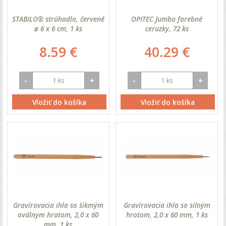
STABILO® strúhadlo, červené
OPITEC Jumbo farebné
ø 6 x 6 cm, 1 ks
ceruzky, 72 ks
8.59 €
40.29 €
-
+
-
+
Vložiť do košíka
Vložiť do košíka
Gravírovacia ihla so šikmým
Gravírovacia ihla so silným
oválnym hrotom, 2,0 x 60
hrotom, 2,0 x 60 mm, 1 ks
mm, 1 ks