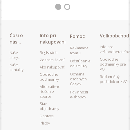
Čosi o
Info pri
Veľkoobchod
Pomoc
nás...
nakupovaní
Info pre
Reklamácia
veľkoodberateľov
Naše
Registrácia
tovaru
story...
Obchodné
Zoznam želaní
Odstúpenie
podmienky pre
Naše
od zmluvy
Ako nakupovať
VO
kontakty
Ochrana
Obchodné
Reklamačný
osobných
podmienky
poriadok pre VO
údajov
Alternatívne
riešenie
Povinnosti
sporov
e-shopov
Stav
objednávky
Doprava
Platby