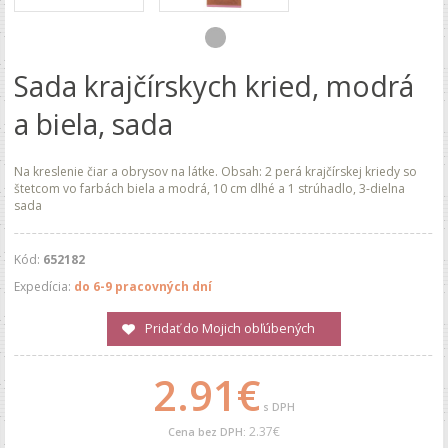
Sada krajčírskych kried, modrá
a biela, sada
Na kreslenie čiar a obrysov na látke. Obsah: 2 perá krajčírskej kriedy so
štetcom vo farbách biela a modrá, 10 cm dlhé a 1 strúhadlo, 3-dielna
sada
Kód:
652182
Expedícia:
do 6-9 pracovných dní
Pridať do Mojich obľúbených
2.91€
s DPH
2.37€
Cena bez DPH: