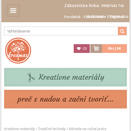
Zákaznícka linka:
0908/543 743
Prihlásenie
|
Registrácia
Pondelok - Piatok: 9.00 - 17.00 hod.
(
0
)
0
ks|
0€
Kreatívne materiály
preč s nudou a začni tvoriť...
Kreatívne materiály
/
Tradičné techniky
/
Náradie na ručné práce