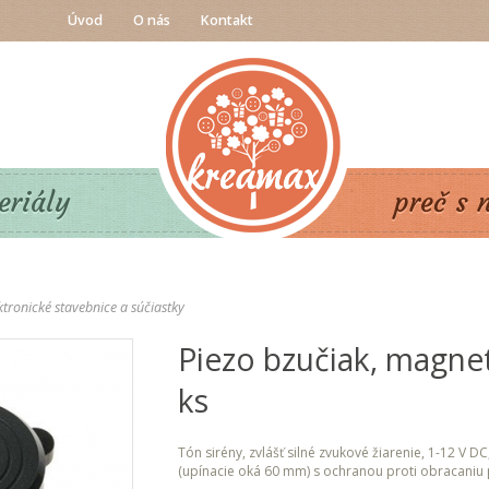
Úvod
O nás
Kontakt
eriály
preč s 
ktronické stavebnice a súčiastky
Piezo bzučiak, magneti
ks
Tón sirény, zvlášť silné zvukové žiarenie, 1-12 V D
(upínacie oká 60 mm) s ochranou proti obracaniu p