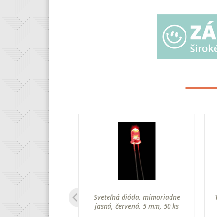
ka 2,5 V/0,2 A 10 ks
Sveteľná dióda, mimoriadne
jasná, červená, 5 mm, 50 ks