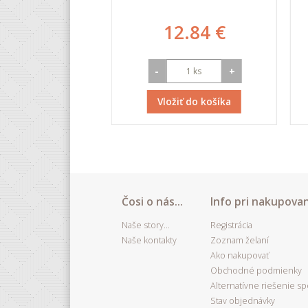
.38 €
12.84 €
+
-
+
iť do košíka
Vložiť do košíka
Čosi o nás...
Info pri nakupovan
Naše story...
Registrácia
Naše kontakty
Zoznam želaní
Ako nakupovať
Obchodné podmienky
Alternatívne riešenie s
Stav objednávky