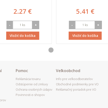
2.27 €
5.41 €
-
+
-
+
Vložiť do košíka
Vložiť do košíka
í
Pomoc
Veľkoobchod
Reklamácia tovaru
Info pre veľkoodberateľov
Odstúpenie od zmluvy
Obchodné podmienky pre VO
Ochrana osobných údajov
Reklamačný poriadok pre VO
Povinnosti e-shopov
porov