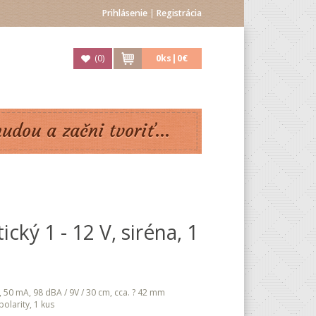
Prihlásenie
|
Registrácia
(
0
)
0
ks|
0€
nudou a začni tvoriť...
cký 1 - 12 V, siréna, 1
C, 50 mA, 98 dBA / 9V / 30 cm, cca. ? 42 mm
olarity, 1 kus