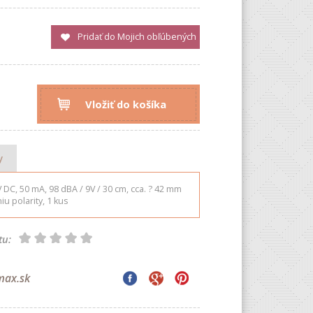
Pridať do Mojich obľúbených
Vložiť do košíka
y
V DC, 50 mA, 98 dBA / 9V / 30 cm, cca. ? 42 mm
u polarity, 1 kus
tu:
max.sk