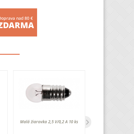
Malá žiarovka 2,5 V/0,2 A 10 ks
Sveteľná dióda, 
jasná, červená, 5