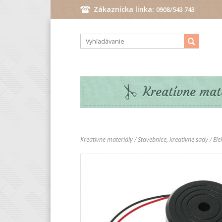
Zákaznícka linka:
0908/543 743
Pondelok - Piatok: 9.00 - 17.00 hod.
Kreatívne mat
Kreatívne materiály
/
Stavebnice, kreatívne sady
/
Ele