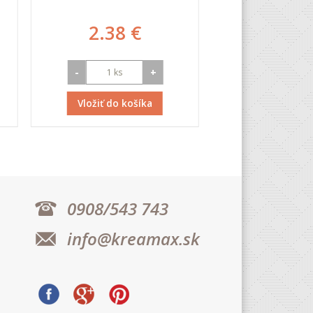
2.38 €
12.84
-
+
-
Vložiť do košíka
Vložiť do k
0908/543 743
info@kreamax.sk