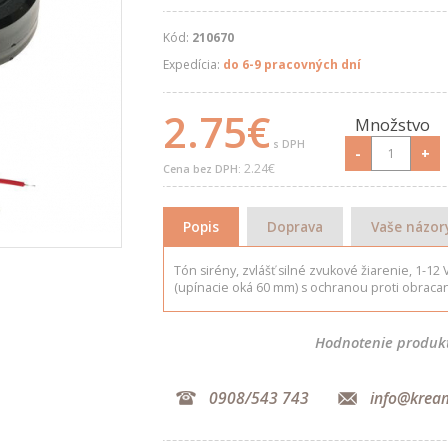
Kód:
210670
Expedícia:
do 6-9 pracovných dní
2.75€
Množstvo
s DPH
-
+
2.24€
Cena bez DPH:
Popis
Doprava
Vaše názor
Tón sirény, zvlášť silné zvukové žiarenie, 1-12 
(upínacie oká 60 mm) s ochranou proti obracani
Hodnotenie produk
0908/543 743
info@krea