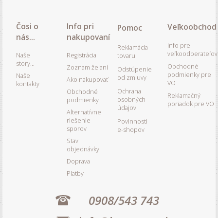
Čosi o
Info pri
Veľkoobchod
Pomoc
nás...
nakupovaní
Info pre
Reklamácia
veľkoodberateľov
Naše
Registrácia
tovaru
story...
Obchodné
Zoznam želaní
Odstúpenie
podmienky pre
Naše
od zmluvy
Ako nakupovať
VO
kontakty
Ochrana
Obchodné
Reklamačný
osobných
podmienky
poriadok pre VO
údajov
Alternatívne
riešenie
Povinnosti
sporov
e-shopov
Stav
objednávky
Doprava
Platby
0908/543 743