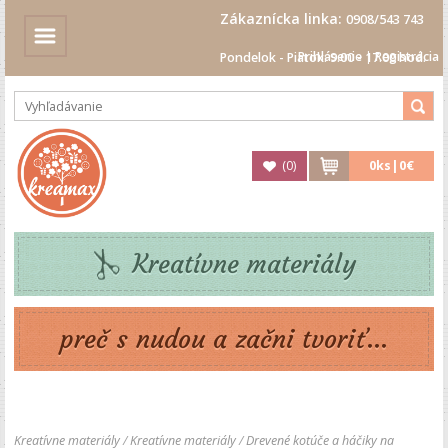
Zákaznícka linka:
0908/543 743
Prihlásenie
|
Registrácia
Pondelok - Piatok: 9.00 - 17.00 hod.
(
0
)
0
ks|
0€
Kreatívne materiály
preč s nudou a začni tvoriť...
Kreatívne materiály
/
Kreatívne materiály
/
Drevené kotúče a háčiky na