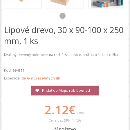
Lipové drevo, 30 x 90-100 x 250
mm, 1 ks
Kvalitný drevený polotovar na rezbárske práce. hrúbka x šírka x dĺžka
Kód:
694111
Expedícia:
do 6-9 pracovných dní
Pridať do Mojich obľúbených
2.12€
s DPH
1.72€
Cena bez DPH:
Množstvo