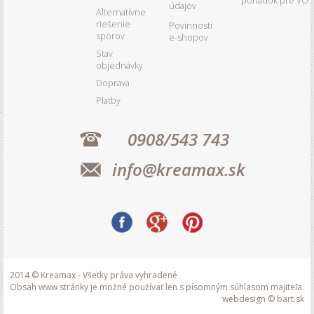
poriadok pre VO
údajov
Alternatívne
riešenie
Povinnosti
sporov
e-shopov
Stav
objednávky
Doprava
Platby
0908/543 743
info@kreamax.sk
2014 © Kreamax - Všetky práva vyhradené
Obsah www stránky je možné používať len s písomným súhlasom majiteľa.
webdesign © bart.sk