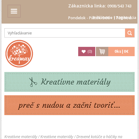
Zákaznícka linka:
0908/543 743
Prihlásenie
|
Registrácia
Pondelok - Piatok: 9.00 - 17.00 hod.
(
0
)
0
ks|
0€
Kreatívne materiály
preč s nudou a začni tvoriť...
Kreatívne materiály
/
Kreatívne materiály
/
Drevené kotúče a háčiky na