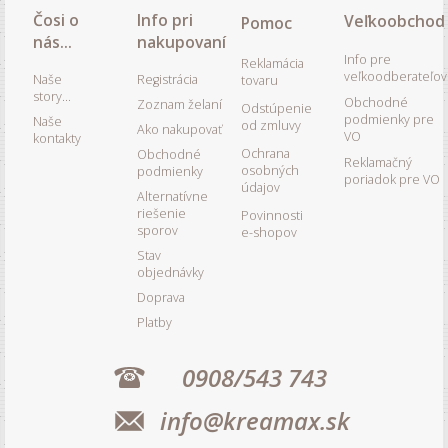
Čosi o
Info pri
Veľkoobchod
Pomoc
nás...
nakupovaní
Info pre
Reklamácia
veľkoodberateľov
Naše
Registrácia
tovaru
story...
Obchodné
Zoznam želaní
Odstúpenie
podmienky pre
Naše
od zmluvy
Ako nakupovať
VO
kontakty
Ochrana
Obchodné
Reklamačný
osobných
podmienky
poriadok pre VO
údajov
Alternatívne
riešenie
Povinnosti
sporov
e-shopov
Stav
objednávky
Doprava
Platby
0908/543 743
info@kreamax.sk