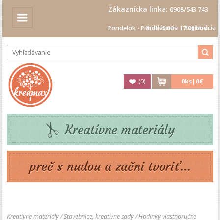
Zákaznícka linka:
0908/543 743
Prihlásenie
|
Registrácia
Pondelok - Piatok: 9.00 - 17.00 hod.
(
0
)
0
ks|
0€
Kreatívne materiály
preč s nudou a začni tvoriť...
Kreatívne materiály
/
Stavebnice, kreatívne sady
/
Hodinky vlastnoručne