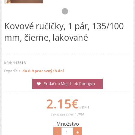
Kovové ručičky, 1 pár, 135/100
mm, čierne, lakované
Kód:
113613
Expedícia:
do 6-9 pracovných dní
Pridať do Mojich obľúbených
2.15€
s DPH
1.75€
Cena bez DPH:
Množstvo
-
+