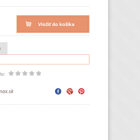
Vložiť do košíka
y
tu:
max.sk