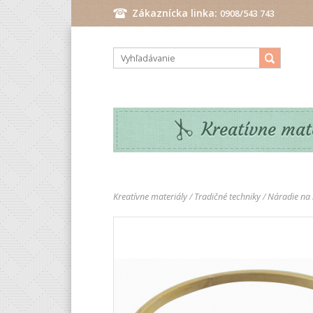
Zákaznícka linka:
0908/543 743
Pondelok - Piatok: 9.00 - 17.00 hod.
Kreatívne mat
Kreatívne materiály
/
Tradičné techniky
/
Náradie na 