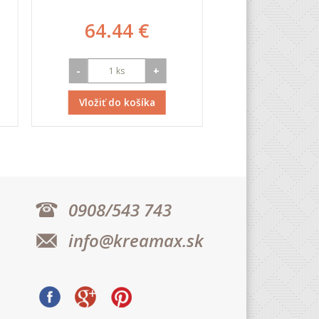
64.44 €
2.69
-
+
-
Vložiť do košíka
Vložiť do k
0908/543 743
info@kreamax.sk