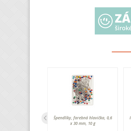
 XL šidlo, sada
Špendlíky, farebná hlavička, 0,6
x 30 mm, 10 g