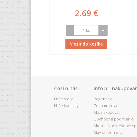
4.44 €
2.69 €
+
-
+
iť do košíka
Vložiť do košíka
Čosi o nás...
Info pri nakupovan
Naše story...
Registrácia
Naše kontakty
Zoznam želaní
Ako nakupovať
Obchodné podmienky
Alternatívne riešenie s
Stav objednávky