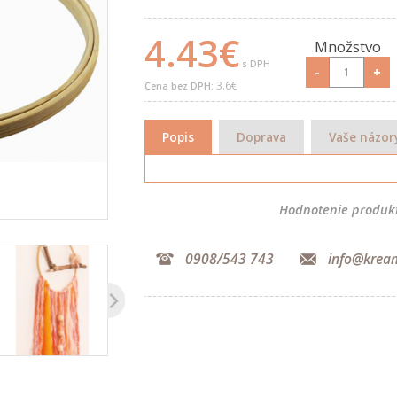
4.43€
Množstvo
s DPH
-
+
3.6€
Cena bez DPH:
Popis
Doprava
Vaše názor
Hodnotenie produk
0908/543 743
info@krea