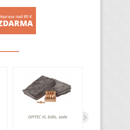
OPITEC XL šidlo, sada
Špendlíky, farebná 
x 30 mm, 1