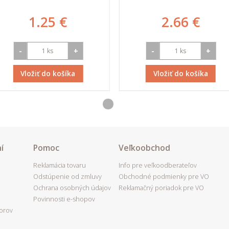
1.25 €
2.66 €
-
+
-
+
Vložiť do košíka
Vložiť do košíka
í
Pomoc
Veľkoobchod
Reklamácia tovaru
Info pre veľkoodberateľov
Odstúpenie od zmluvy
Obchodné podmienky pre VO
Ochrana osobných údajov
Reklamačný poriadok pre VO
Povinnosti e-shopov
porov