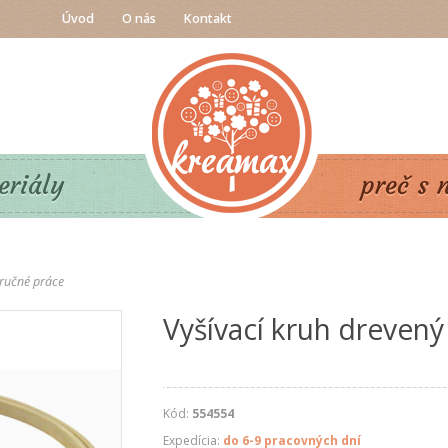
Úvod
O nás
Kontakt
eriály
preč s 
ručné práce
Vyšívací kruh drevený
Kód:
554554
Expedícia:
do 6-9 pracovných dní