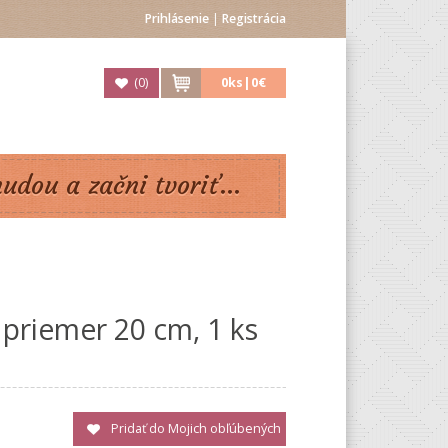
Prihlásenie
|
Registrácia
(
0
)
0
ks|
0€
nudou a začni tvoriť...
 priemer 20 cm, 1 ks
Pridať do Mojich obľúbených