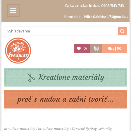
Zákaznícka linka:
0908/543 743
Prihlásenie
|
Registrácia
Pondelok - Piatok: 9.00 - 17.00 hod.
(
0
)
0
ks|
0€
Kreatívne materiály
preč s nudou a začni tvoriť...
Kreatívne materiály
/
Kreatívne materiály
/
Drevené figúrky, svietníky