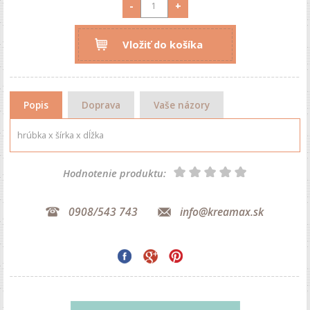
-
+
Vložiť do košíka
Popis
Doprava
Vaše názory
hrúbka x šírka x dĺžka
Hodnotenie produktu:
0908/543 743
info@kreamax.sk