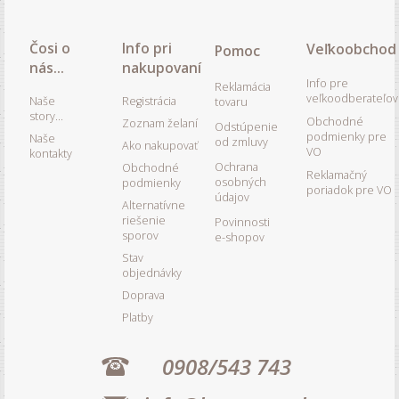
Čosi o
Info pri
Veľkoobchod
Pomoc
nás...
nakupovaní
Info pre
Reklamácia
veľkoodberateľov
Naše
Registrácia
tovaru
story...
Obchodné
Zoznam želaní
Odstúpenie
podmienky pre
Naše
od zmluvy
Ako nakupovať
VO
kontakty
Ochrana
Obchodné
Reklamačný
osobných
podmienky
poriadok pre VO
údajov
Alternatívne
riešenie
Povinnosti
sporov
e-shopov
Stav
objednávky
Doprava
Platby
0908/543 743