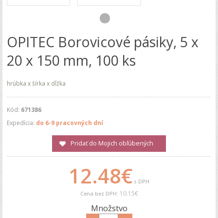
OPITEC Borovicové pásiky, 5 x
20 x 150 mm, 100 ks
hrúbka x šírka x dĺžka
Kód:
671386
Expedícia:
do 6-9 pracovných dní
Pridať do Mojich obľúbených
12.48€
s DPH
10.15€
Cena bez DPH:
Množstvo