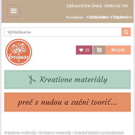
Zákaznícka linka:
0908/543 743
Prihlásenie
|
Registrácia
Pondelok - Piatok: 9.00 - 17.00 hod.
(
0
)
0
ks|
0€
Kreatívne materiály
preč s nudou a začni tvoriť...
Kreatívne materiály
/
Kreatívne materiály
/
Drevené kolesá a príslušenstvá