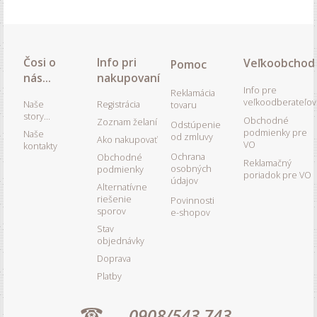
Čosi o
Info pri
Veľkoobchod
Pomoc
nás...
nakupovaní
Info pre
Reklamácia
veľkoodberateľov
Naše
Registrácia
tovaru
story...
Obchodné
Zoznam želaní
Odstúpenie
podmienky pre
Naše
od zmluvy
Ako nakupovať
VO
kontakty
Ochrana
Obchodné
Reklamačný
osobných
podmienky
poriadok pre VO
údajov
Alternatívne
riešenie
Povinnosti
sporov
e-shopov
Stav
objednávky
Doprava
Platby
0908/543 743