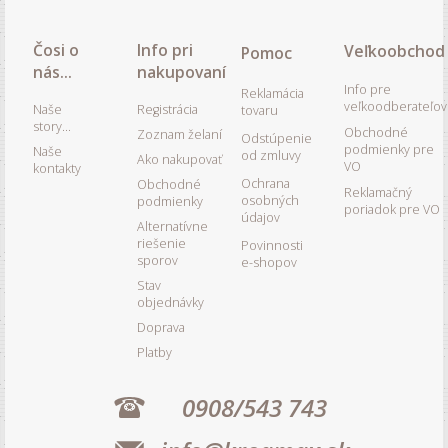
Čosi o
Info pri
Veľkoobchod
Pomoc
nás...
nakupovaní
Info pre
Reklamácia
veľkoodberateľov
Naše
Registrácia
tovaru
story...
Obchodné
Zoznam želaní
Odstúpenie
podmienky pre
Naše
od zmluvy
Ako nakupovať
VO
kontakty
Ochrana
Obchodné
Reklamačný
osobných
podmienky
poriadok pre VO
údajov
Alternatívne
riešenie
Povinnosti
sporov
e-shopov
Stav
objednávky
Doprava
Platby
0908/543 743