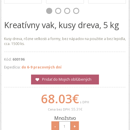
Kreatívny vak, kusy dreva, 5 kg
Kusy dreva, rôzne veľkosti a formy, bez nápadov na použitie a bez lepidla,
cca. 1500 ks.
Kód:
600196
Expedícia:
do 6-9 pracovných dní
Pridať do Mojich obľúbených
68.03€
s DPH
55.31€
Cena bez DPH:
Množstvo
-
+