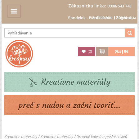
Zákaznícka linka:
0908/543 743
Prihlásenie
|
Registrácia
Pondelok - Piatok: 9.00 - 17.00 hod.
(
0
)
0
ks|
0€
Kreatívne materiály
preč s nudou a začni tvoriť...
Kreatívne materiály
/
Kreatívne materiály
/
Drevené kolesá a príslušenstvá