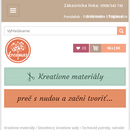
Zákaznícka linka:
0908/543 743
Prihlásenie
|
Registrácia
Pondelok - Piatok: 9.00 - 17.00 hod.
(
0
)
0
ks|
0€
Kreatívne materiály
preč s nudou a začni tvoriť...
Kreatívne materiály
/
Stavebnice, kreatívne sady
/
Technické potreby, náradie