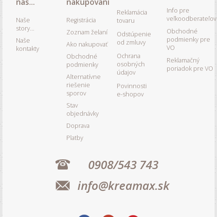
nás...
nakupovaní
Info pre
Reklamácia
veľkoodberateľov
Naše
Registrácia
tovaru
story...
Obchodné
Zoznam želaní
Odstúpenie
podmienky pre
Naše
od zmluvy
Ako nakupovať
VO
kontakty
Ochrana
Obchodné
Reklamačný
osobných
podmienky
poriadok pre VO
údajov
Alternatívne
riešenie
Povinnosti
sporov
e-shopov
Stav
objednávky
Doprava
Platby
0908/543 743
info@kreamax.sk