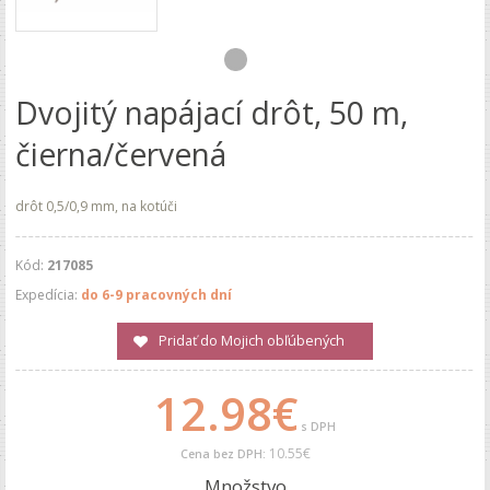
Dvojitý napájací drôt, 50 m,
čierna/červená
drôt 0,5/0,9 mm, na kotúči
Kód:
217085
Expedícia:
do 6-9 pracovných dní
Pridať do Mojich obľúbených
12.98€
s DPH
10.55€
Cena bez DPH:
Množstvo