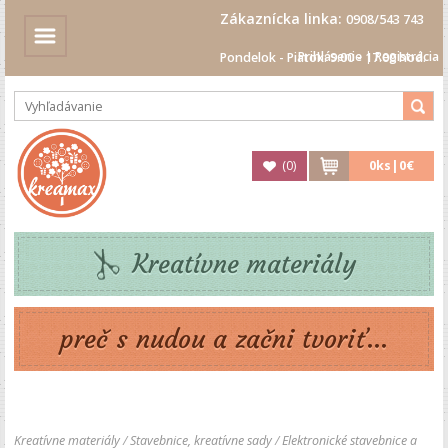
Zákaznícka linka:
0908/543 743
Prihlásenie
|
Registrácia
Pondelok - Piatok: 9.00 - 17.00 hod.
(
0
)
0
ks|
0€
Kreatívne materiály
preč s nudou a začni tvoriť...
Kreatívne materiály
/
Stavebnice, kreatívne sady
/
Elektronické stavebnice a