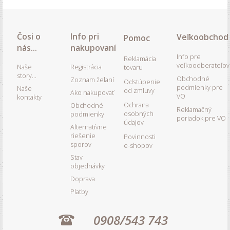
Čosi o
Info pri
Veľkoobchod
Pomoc
nás...
nakupovaní
Info pre
Reklamácia
veľkoodberateľov
Naše
Registrácia
tovaru
story...
Obchodné
Zoznam želaní
Odstúpenie
podmienky pre
Naše
od zmluvy
Ako nakupovať
VO
kontakty
Ochrana
Obchodné
Reklamačný
osobných
podmienky
poriadok pre VO
údajov
Alternatívne
riešenie
Povinnosti
sporov
e-shopov
Stav
objednávky
Doprava
Platby
0908/543 743