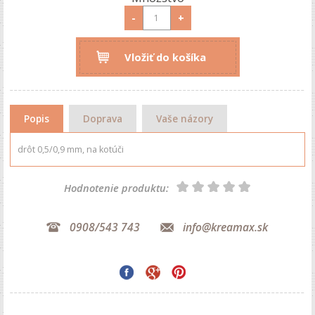
-
+
Vložiť do košíka
Popis
Doprava
Vaše názory
drôt 0,5/0,9 mm, na kotúči
Hodnotenie produktu:
0908/543 743
info@kreamax.sk