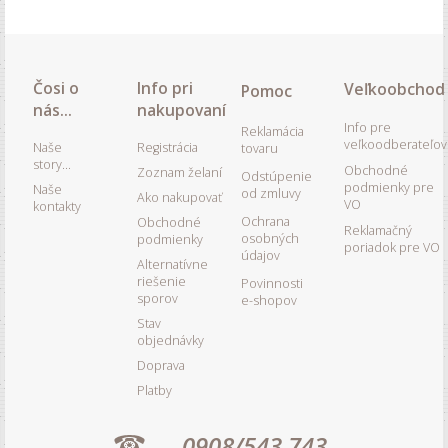
Čosi o
Info pri
Veľkoobchod
Pomoc
nás...
nakupovaní
Info pre
Reklamácia
veľkoodberateľov
Naše
Registrácia
tovaru
story...
Obchodné
Zoznam želaní
Odstúpenie
podmienky pre
Naše
od zmluvy
Ako nakupovať
VO
kontakty
Ochrana
Obchodné
Reklamačný
osobných
podmienky
poriadok pre VO
údajov
Alternatívne
riešenie
Povinnosti
sporov
e-shopov
Stav
objednávky
Doprava
Platby
0908/543 743