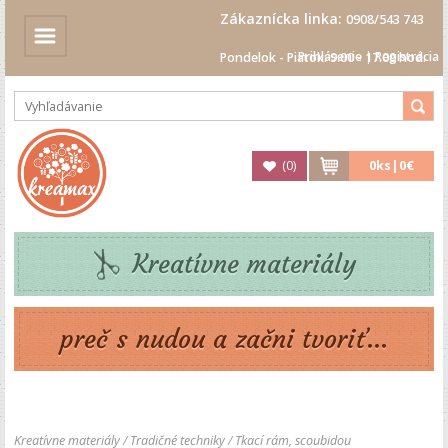
Zákaznícka linka:
0908/543 743
Prihlásenie
|
Registrácia
Pondelok - Piatok: 9.00 - 17.00 hod.
(
0
)
0
ks|
0€
Kreatívne materiály
preč s nudou a začni tvoriť...
Kreatívne materiály
/
Tradičné techniky
/
Tkací rám, scoubidou