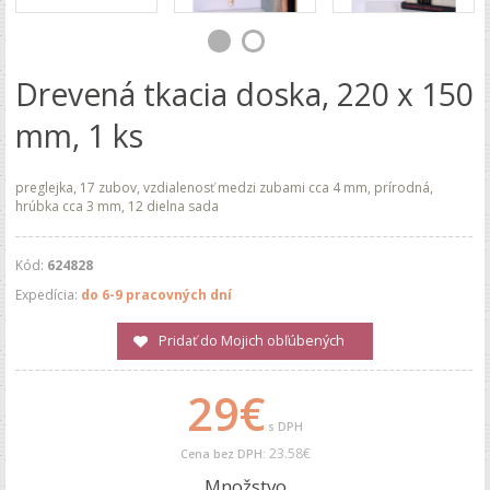
Drevená tkacia doska, 220 x 150
mm, 1 ks
preglejka, 17 zubov, vzdialenosť medzi zubami cca 4 mm, prírodná,
hrúbka cca 3 mm, 12 dielna sada
Kód:
624828
Expedícia:
do 6-9 pracovných dní
Pridať do Mojich obľúbených
29€
s DPH
23.58€
Cena bez DPH:
Množstvo