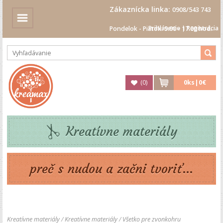
Zákaznícka linka:
0908/543 743
Prihlásenie
|
Registrácia
Pondelok - Piatok: 9.00 - 17.00 hod.
(
0
)
0
ks|
0€
Kreatívne materiály
preč s nudou a začni tvoriť...
Kreatívne materiály
/
Kreatívne materiály
/
Všetko pre zvonkohru