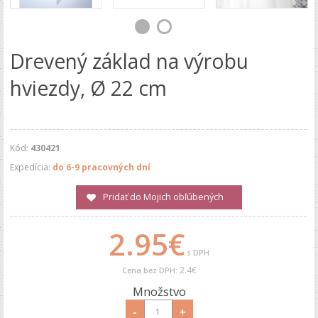
Drevený základ na výrobu
hviezdy, Ø 22 cm
Kód:
430421
Expedícia:
do 6-9 pracovných dní
Pridať do Mojich obľúbených
2.95€
s DPH
2.4€
Cena bez DPH:
Množstvo
-
+