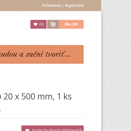
Prihlásenie
|
Registrácia
(
0
)
0
ks|
0€
nudou a začni tvoriť...
ø 20 x 500 mm, 1 ks
.
Pridať do Mojich obľúbených