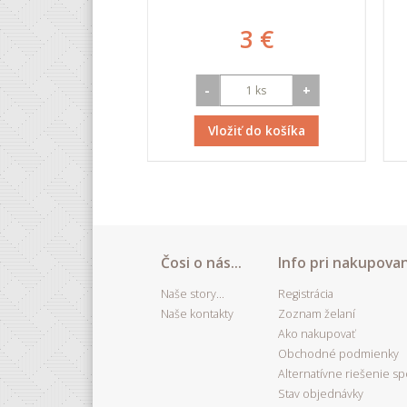
.47 €
3 €
+
-
+
iť do košíka
Vložiť do košíka
Čosi o nás...
Info pri nakupovan
Naše story...
Registrácia
Naše kontakty
Zoznam želaní
Ako nakupovať
Obchodné podmienky
Alternatívne riešenie s
Stav objednávky