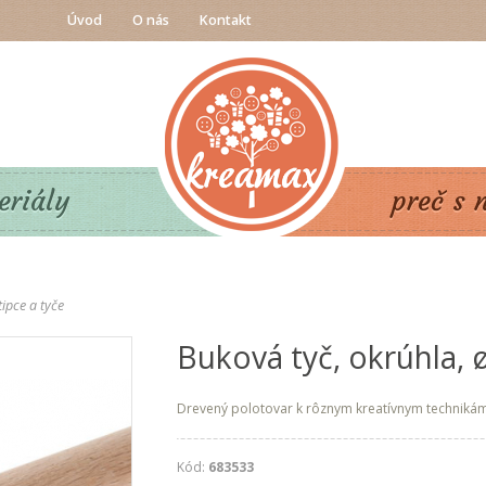
Úvod
O nás
Kontakt
eriály
preč s 
ipce a tyče
Buková tyč, okrúhla, 
Drevený polotovar k rôznym kreatívnym technikám
Kód:
683533