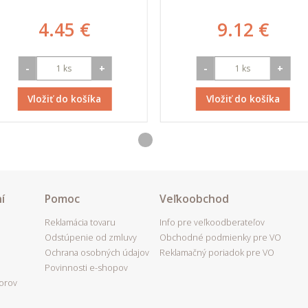
4.45 €
9.12 €
-
+
-
+
Vložiť do košíka
Vložiť do košíka
í
Pomoc
Veľkoobchod
Reklamácia tovaru
Info pre veľkoodberateľov
Odstúpenie od zmluvy
Obchodné podmienky pre VO
Ochrana osobných údajov
Reklamačný poriadok pre VO
Povinnosti e-shopov
porov