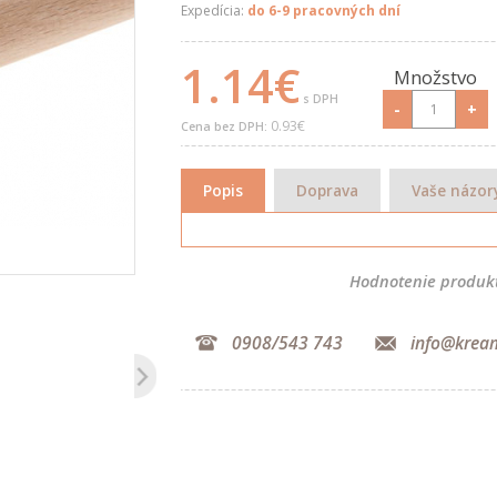
Expedícia:
do 6-9 pracovných dní
1.14€
Množstvo
s DPH
-
+
0.93€
Cena bez DPH:
Popis
Doprava
Vaše názor
Hodnotenie produk
0908/543 743
info@krea