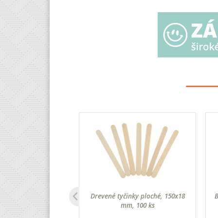
, 6 x 500 mm, 10 ks
Drevené tyčinky ploché, 150x18
B
mm, 100 ks