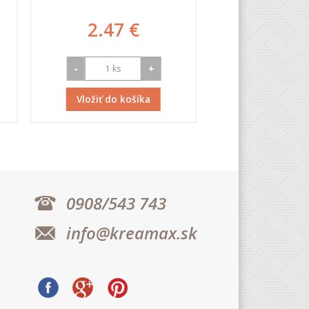
2.47 €
3 €
-
+
-
Vložiť do košíka
Vložiť do k
0908/543 743
info@kreamax.sk