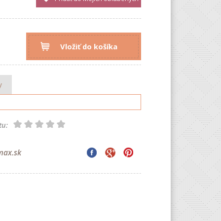
Vložiť do košíka
y
tu:
max.sk