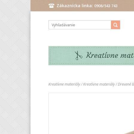
Zákaznícka linka:
0908/543 743
Pondelok - Piatok: 9.00 - 17.00 hod.
Kreatívne mat
Kreatívne materiály
/
Kreatívne materiály
/
Drevené št