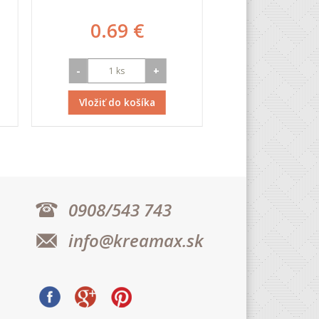
0.69 €
0.71
-
+
-
Vložiť do košíka
Vložiť do k
0908/543 743
info@kreamax.sk