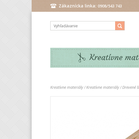
Zákaznícka linka:
0908/543 743
Pondelok - Piatok: 9.00 - 17.00 hod.
Kreatívne mat
Kreatívne materiály
/
Kreatívne materiály
/
Drevené št