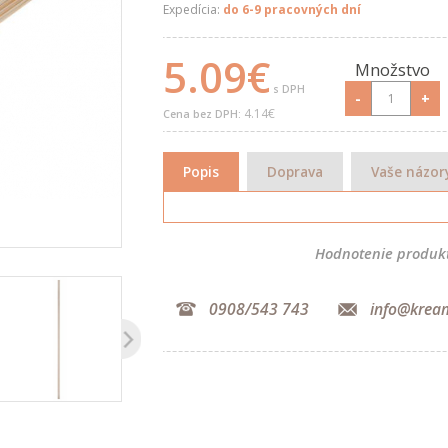
Expedícia:
do 6-9 pracovných dní
5.09€
Množstvo
s DPH
-
+
4.14€
Cena bez DPH:
Popis
Doprava
Vaše názor
Hodnotenie produk
0908/543 743
info@krea