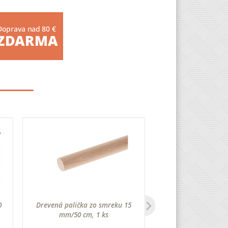
0
Drevená palička zo smreku 15
Buková tyč, ø 14 x 
mm/50 cm, 1 ks