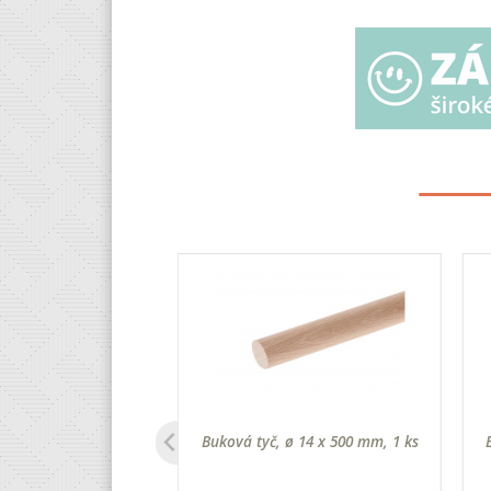
lička zo smreku 15
Buková tyč, ø 14 x 500 mm, 1 ks
50 cm, 1 ks