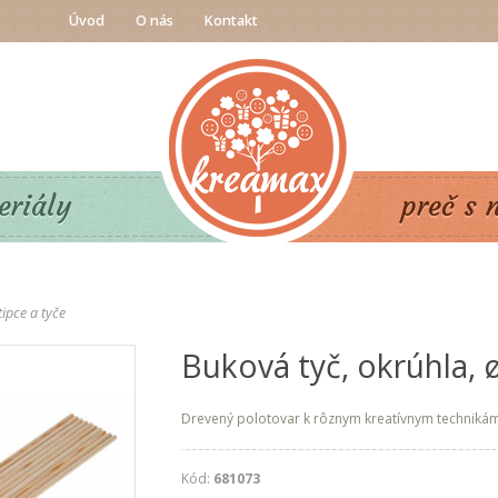
Úvod
O nás
Kontakt
eriály
preč s 
ipce a tyče
Buková tyč, okrúhla, 
Drevený polotovar k rôznym kreatívnym technikám
Kód:
681073