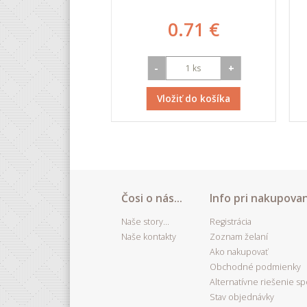
.69 €
0.71 €
+
-
+
iť do košíka
Vložiť do košíka
Čosi o nás...
Info pri nakupovan
Naše story...
Registrácia
Naše kontakty
Zoznam želaní
Ako nakupovať
Obchodné podmienky
Alternatívne riešenie s
Stav objednávky