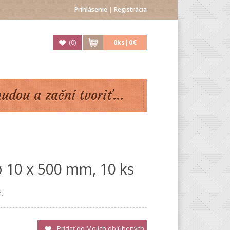
Prihlásenie
|
Registrácia
(
0
)
0
ks|
0€
nudou a začni tvoriť...
ø 10 x 500 mm, 10 ks
.
Pridať do Mojich obľúbených