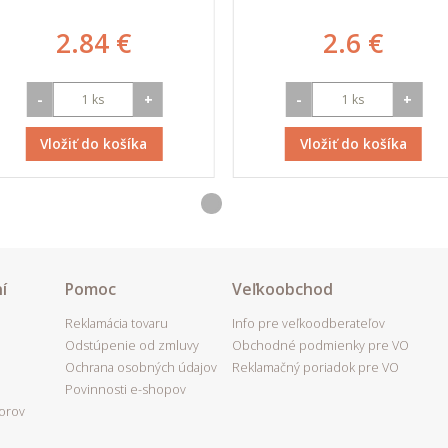
2.84 €
2.6 €
-
+
-
+
Vložiť do košíka
Vložiť do košíka
í
Pomoc
Veľkoobchod
Reklamácia tovaru
Info pre veľkoodberateľov
Odstúpenie od zmluvy
Obchodné podmienky pre VO
Ochrana osobných údajov
Reklamačný poriadok pre VO
Povinnosti e-shopov
porov