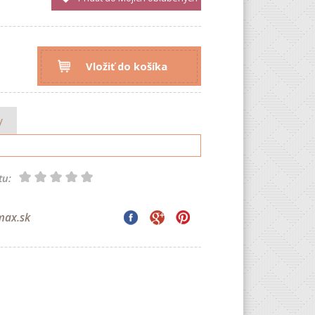
Vložiť do košíka
y
tu:
max.sk