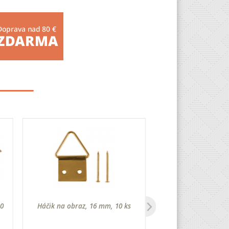
10
Háčik na obraz, 16 mm, 10 ks
Preglejka z gabunov
x 210 x 30