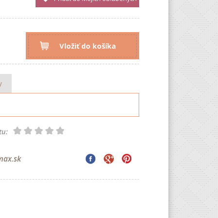
Vložiť do košíka
y
tu:
max.sk