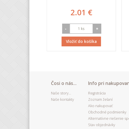
.52 €
2.01 €
+
-
+
iť do košíka
Vložiť do košíka
Čosi o nás...
Info pri nakupovan
Naše story...
Registrácia
Naše kontakty
Zoznam želaní
Ako nakupovať
Obchodné podmienky
Alternatívne riešenie s
Stav objednávky