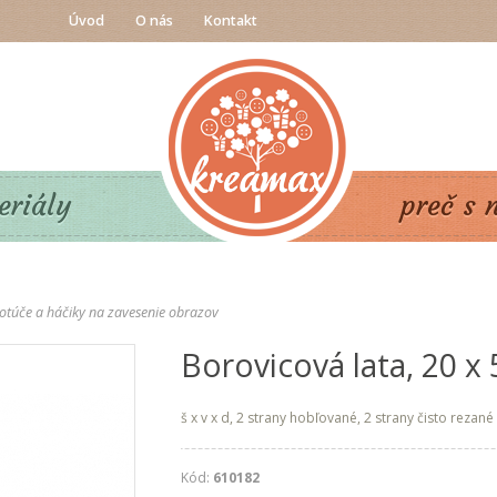
Úvod
O nás
Kontakt
eriály
preč s 
otúče a háčiky na zavesenie obrazov
Borovicová lata, 20 x
š x v x d, 2 strany hobľované, 2 strany čisto rezané
Kód:
610182