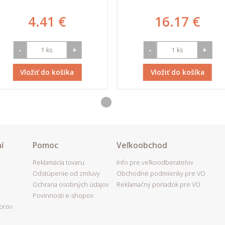
4.41 €
16.17 €
-
+
-
+
Vložiť do košíka
Vložiť do košíka
í
Pomoc
Veľkoobchod
Reklamácia tovaru
Info pre veľkoodberateľov
Odstúpenie od zmluvy
Obchodné podmienky pre VO
Ochrana osobných údajov
Reklamačný poriadok pre VO
Povinnosti e-shopov
porov