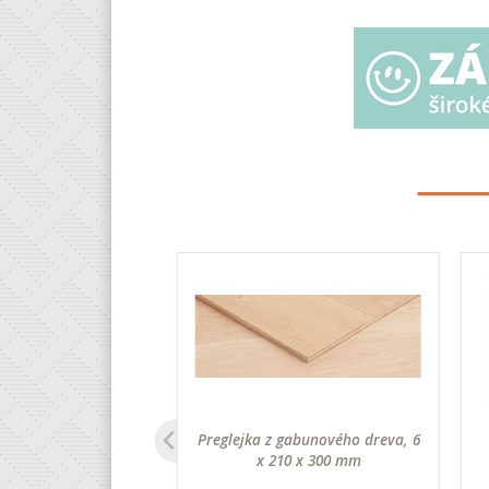
braz, 16 mm, 10 ks
Preglejka z gabunového dreva, 6
x 210 x 300 mm