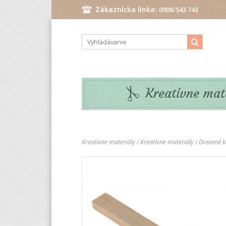
Zákaznícka linka:
0908/543 743
Pondelok - Piatok: 9.00 - 17.00 hod.
Kreatívne mat
Kreatívne materiály
/
Kreatívne materiály
/
Drevené k