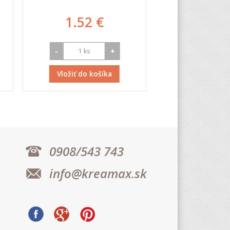
1.52 €
2.01
-
+
-
Vložiť do košíka
Vložiť do k
0908/543 743
info@kreamax.sk