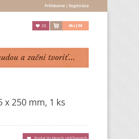
Prihlásenie
|
Registrácia
(
0
)
0
ks|
0€
nudou a začni tvoriť...
 5 x 250 mm, 1 ks
Pridať do Mojich obľúbených