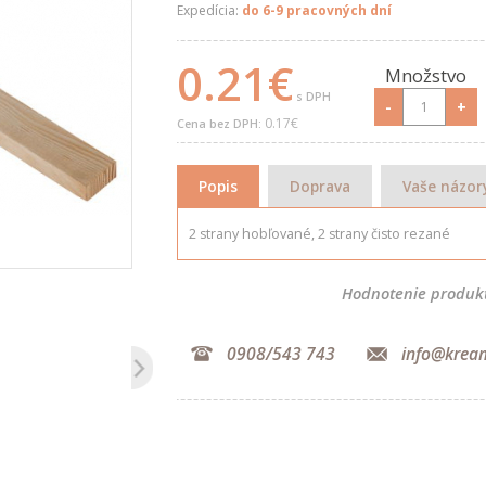
Expedícia:
do 6-9 pracovných dní
0.21€
Množstvo
s DPH
-
+
0.17€
Cena bez DPH:
Popis
Doprava
Vaše názor
2 strany hobľované, 2 strany čisto rezané
Hodnotenie produk
0908/543 743
info@krea