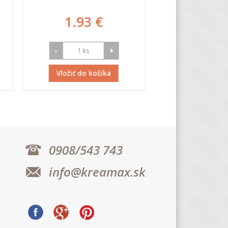
1.93 €
0.62
-
+
-
Vložiť do košíka
Vložiť do k
0908/543 743
info@kreamax.sk