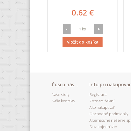
.93 €
0.62 €
+
-
+
iť do košíka
Vložiť do košíka
Čosi o nás...
Info pri nakupovan
Naše story...
Registrácia
Naše kontakty
Zoznam želaní
Ako nakupovať
Obchodné podmienky
Alternatívne riešenie s
Stav objednávky