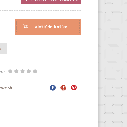
Vložiť do košíka
y
tu:
max.sk