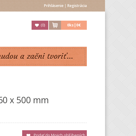
Prihlásenie
|
Registrácia
(
0
)
0
ks|
0€
nudou a začni tvoriť...
 60 x 500 mm
Pridať do Mojich obľúbených