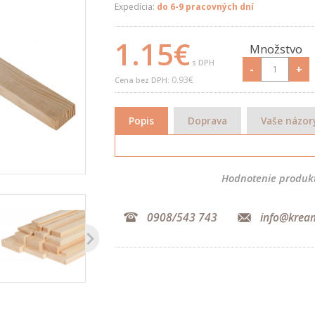
Expedícia:
do 6-9 pracovných dní
1.15€
Množstvo
s DPH
-
+
0.93€
Cena bez DPH:
Popis
Doprava
Vaše názor
Hodnotenie produk
0908/543 743
info@krea