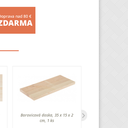
Borovicová doska, 35 x 15 x 2
Borovicová lata, 4
cm, 1 ks
mm, 1 k