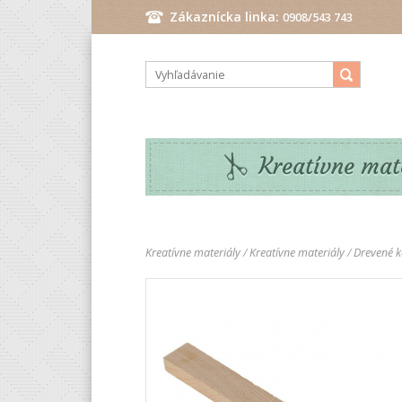
Zákaznícka linka:
0908/543 743
Pondelok - Piatok: 9.00 - 17.00 hod.
Kreatívne mat
Kreatívne materiály
/
Kreatívne materiály
/
Drevené k