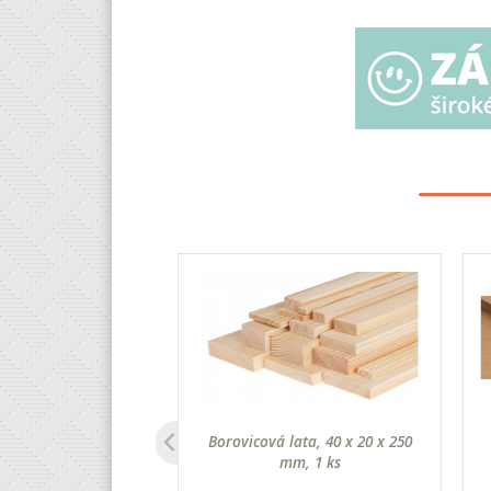
 doska, 35 x 15 x 2
Borovicová lata, 40 x 20 x 250
cm, 1 ks
mm, 1 ks