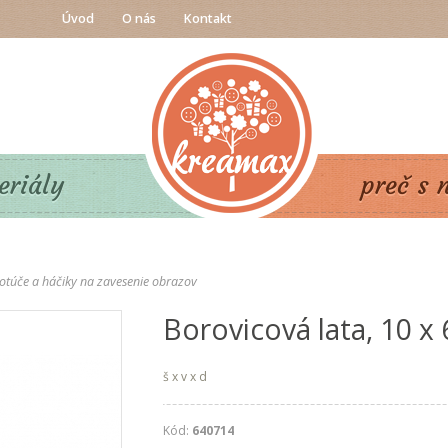
Úvod
O nás
Kontakt
eriály
preč s 
otúče a háčiky na zavesenie obrazov
Borovicová lata, 10 x
š x v x d
Kód:
640714