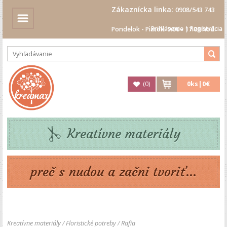
Zákaznícka linka:
0908/543 743
Prihlásenie
|
Registrácia
Pondelok - Piatok: 9.00 - 17.00 hod.
(
0
)
0
ks|
0€
Kreatívne materiály
preč s nudou a začni tvoriť...
Kreatívne materiály
/
Floristické potreby
/
Rafia