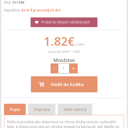
Kód:
511446
Expedícia:
do 6-9 pracovných dní
Pridať do Mojich obľúbených
1.82€
s DPH
1.48€
Cena bez DPH:
Množstvo
-
+
Vložiť do košíka
Popis
Doprava
Vaše názory
Rafia sa používa ako dekorácia na rôzne druhy vencov, sušených
kytíc, k dotvoreniu vlas pri výrobe masiek na karneval, atď. Mašle zo