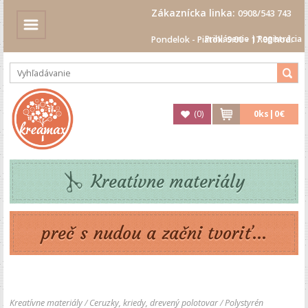
Zákaznícka linka:
0908/543 743
Prihlásenie
|
Registrácia
Pondelok - Piatok: 9.00 - 17.00 hod.
(
0
)
0
ks|
0€
Kreatívne materiály
preč s nudou a začni tvoriť...
Kreatívne materiály
/
Ceruzky, kriedy, drevený polotovar
/
Polystyrén