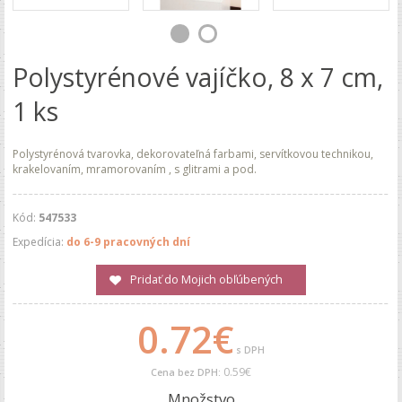
Polystyrénové vajíčko, 8 x 7 cm,
1 ks
Polystyrénová tvarovka, dekorovateľná farbami, servítkovou technikou,
krakelovaním, mramorovaním , s glitrami a pod.
Kód:
547533
Expedícia:
do 6-9 pracovných dní
Pridať do Mojich obľúbených
0.72€
s DPH
0.59€
Cena bez DPH:
Množstvo