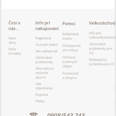
Čosi o
Info pri
Veľkoobchod
Pomoc
nás...
nakupovaní
Info pre
Reklamácia
veľkoodberateľov
Naše
Registrácia
tovaru
story...
Obchodné
Zoznam želaní
Odstúpenie
podmienky pre
Naše
od zmluvy
Ako nakupovať
VO
kontakty
Ochrana
Obchodné
Reklamačný
osobných
podmienky
poriadok pre VO
údajov
Alternatívne
riešenie
Povinnosti
sporov
e-shopov
Stav
objednávky
Doprava
Platby
0908/543 743