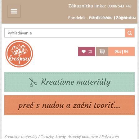
Zákaznícka linka:
0908/543 743
Prihlásenie
|
Registrácia
Pondelok - Piatok: 9.00 - 17.00 hod.
(
0
)
0
ks|
0€
Kreatívne materiály
preč s nudou a začni tvoriť...
Kreatívne materiály
/
Ceruzky, kriedy, drevený polotovar
/
Polystyrén