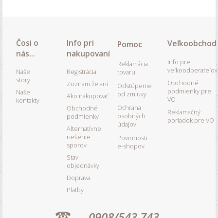
Čosi o
Info pri
Veľkoobchod
Pomoc
nás...
nakupovaní
Info pre
Reklamácia
veľkoodberateľov
Naše
Registrácia
tovaru
story...
Obchodné
Zoznam želaní
Odstúpenie
podmienky pre
Naše
od zmluvy
Ako nakupovať
VO
kontakty
Ochrana
Obchodné
Reklamačný
osobných
podmienky
poriadok pre VO
údajov
Alternatívne
riešenie
Povinnosti
sporov
e-shopov
Stav
objednávky
Doprava
Platby
0908/543 743