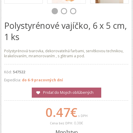
Polystyrénové vajíčko, 6 x 5 cm,
1 ks
Polystyrénová tvarovka, dekorovateľná farbami, servítkovou technikou,
krakelovaním, mramorovaním , s glitrami a pod.
Kód:
547522
Expedícia:
do 6-9 pracovných dní
Pridať do Mojich obľúbených
0.47€
s DPH
0.38€
Cena bez DPH:
Množstvo