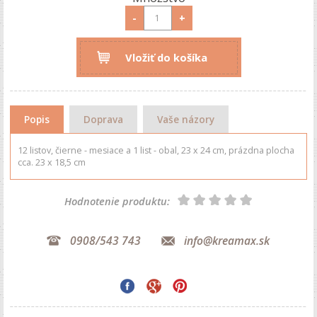
-
+
Vložiť do košíka
Popis
Doprava
Vaše názory
12 listov, čierne - mesiace a 1 list - obal, 23 x 24 cm, prázdna plocha
cca. 23 x 18,5 cm
Hodnotenie produktu:
0908/543 743
info@kreamax.sk