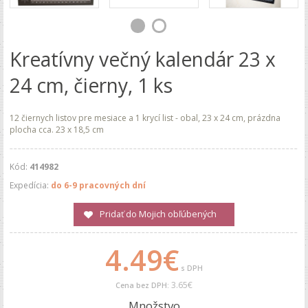
Kreatívny večný kalendár 23 x
24 cm, čierny, 1 ks
12 čiernych listov pre mesiace a 1 krycí list - obal, 23 x 24 cm, prázdna
plocha cca. 23 x 18,5 cm
Kód:
414982
Expedícia:
do 6-9 pracovných dní
Pridať do Mojich obľúbených
4.49€
s DPH
3.65€
Cena bez DPH:
Množstvo