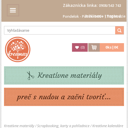
Zákaznícka linka:
0908/543 743
Prihlásenie
|
Registrácia
Pondelok - Piatok: 9.00 - 17.00 hod.
(
0
)
0
ks|
0€
Kreatívne materiály
preč s nudou a začni tvoriť...
Kreatívne materiály
/
Scrapbooking, karty a pohľadnice
/
Kreatívne kalendáre