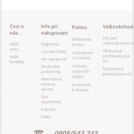
Čosi o
Info pri
Veľkoobchod
Pomoc
nás...
nakupovaní
Info pre
Reklamácia
veľkoodberateľov
Naše
Registrácia
tovaru
story...
Obchodné
Zoznam želaní
Odstúpenie
podmienky pre
Naše
od zmluvy
Ako nakupovať
VO
kontakty
Ochrana
Obchodné
Reklamačný
osobných
podmienky
poriadok pre VO
údajov
Alternatívne
riešenie
Povinnosti
sporov
e-shopov
Stav
objednávky
Doprava
Platby
0908/543 743