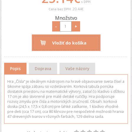
s DPH
20.44€
Cena bez DPH:
Množstvo
-
+
Vložiť do košíka
Popis
Doprava
Vaše názory
Hra „Čísla“ je ideálnym nástrojom na hravé objavovanie sveta čísel a
šikovne spája zábavu so vzdelávaním. Korková tabuľa ponúka
dostatok priestoru na matematické výtvory, zatiaľ čo kladivo s dĺžkou
17 cm je ako stvorené pre malé detské ručičky. Hra podporuje
rozvoj zmyslu pre čísla a motorických zručností. Obsah: korková
doska (24,5 x 17,5 x 0,8 cm) pre ľahké zatĺkanie, 1 kladivo vhodné
pre deti (cca 17 cm), cca 80 klincov pre nespočetné možnosti hrania
47 drevených tvarov v rôznych farbách, 129 dielna sada.