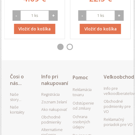
-
+
-
+
Vložiť do košíka
Vložiť do košíka
Čosi o
Info pri
Veľkoobchod
Pomoc
nás...
nakupovaní
Info pre
Reklamácia
veľkoodberateľov
Naše
Registrácia
tovaru
story...
Obchodné
Zoznam želaní
Odstúpenie
podmienky pre
Naše
od zmluvy
Ako nakupovať
VO
kontakty
Ochrana
Obchodné
Reklamačný
osobných
podmienky
poriadok pre VO
údajov
Alternatívne
riešenie