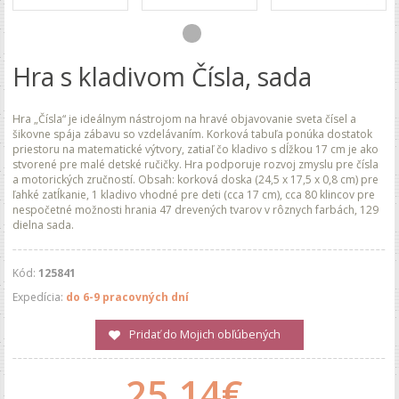
Hra s kladivom Čísla, sada
Hra „Čísla“ je ideálnym nástrojom na hravé objavovanie sveta čísel a
šikovne spája zábavu so vzdelávaním. Korková tabuľa ponúka dostatok
priestoru na matematické výtvory, zatiaľ čo kladivo s dĺžkou 17 cm je ako
stvorené pre malé detské ručičky. Hra podporuje rozvoj zmyslu pre čísla
a motorických zručností. Obsah: korková doska (24,5 x 17,5 x 0,8 cm) pre
ľahké zatĺkanie, 1 kladivo vhodné pre deti (cca 17 cm), cca 80 klincov pre
nespočetné možnosti hrania 47 drevených tvarov v rôznych farbách, 129
dielna sada.
Kód:
125841
Expedícia:
do 6-9 pracovných dní
Pridať do Mojich obľúbených
25.14€