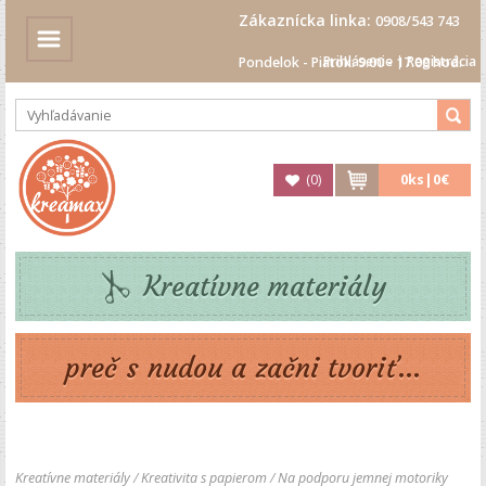
Zákaznícka linka:
0908/543 743
Prihlásenie
|
Registrácia
Pondelok - Piatok: 9.00 - 17.00 hod.
(
0
)
0
ks|
0€
Kreatívne materiály
preč s nudou a začni tvoriť...
Kreatívne materiály
/
Kreativita s papierom
/
Na podporu jemnej motoriky