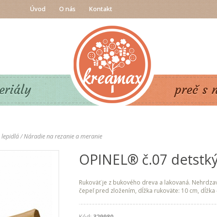
Úvod
O nás
Kontakt
eriály
preč s 
 lepidlá
/
Náradie na rezanie a meranie
OPINEL® č.07 detstký 
Rukoväť je z bukového dreva a lakovaná. Nehrdzav
čepeľ pred zložením, dĺžka rukoväte: 10 cm, dĺžka 
Kód:
329980