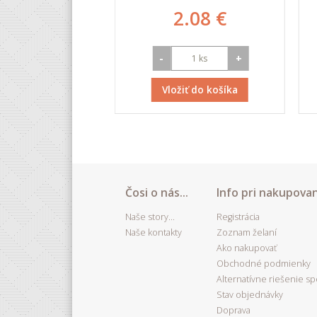
0.9 €
2.08 €
+
-
+
iť do košíka
Vložiť do košíka
Čosi o nás...
Info pri nakupovan
Naše story...
Registrácia
Naše kontakty
Zoznam želaní
Ako nakupovať
Obchodné podmienky
Alternatívne riešenie s
Stav objednávky
Doprava