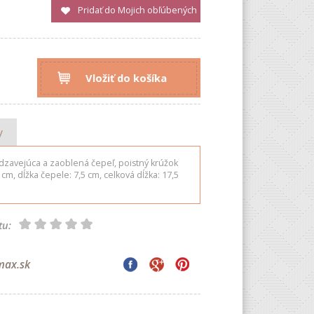
Pridať do Mojich obľúbených
Vložiť do košíka
y
dzavejúca a zaoblená čepeľ, poistný krúžok
cm, dĺžka čepele: 7,5 cm, celková dĺžka: 17,5
tu:
max.sk