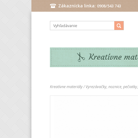
Zákaznícka linka:
0908/543 743
Pondelok - Piatok: 9.00 - 17.00 hod.
Kreatívne mat
Kreatívne materiály
/
Vyrezávačky, noznice, pečiatky,