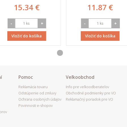
15.34 €
11.87 €
-
+
-
+
Vložiť do košíka
Vložiť do košíka
í
Pomoc
Veľkoobchod
Reklamácia tovaru
Info pre veľkoodberateľov
Odstúpenie od zmluvy
Obchodné podmienky pre VO
Ochrana osobných údajov
Reklamačný poriadok pre VO
Povinnosti e-shopov
porov