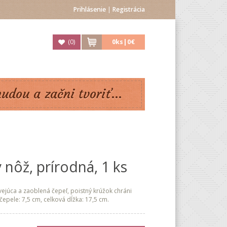
Prihlásenie
|
Registrácia
(
0
)
0
ks|
0€
nudou a začni tvoriť...
nôž, prírodná, 1 ks
ejúca a zaoblená čepeľ, poistný krúžok chráni
čepele: 7,5 cm, celková dĺžka: 17,5 cm.