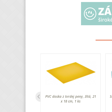
epeľ, 9 mm, 10 ks,
PVC doska z tvrdej peny, žltá, 21
S
úzke
x 18 cm, 1 ks