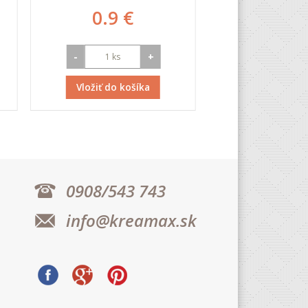
0.9 €
2.08
-
+
-
Vložiť do košíka
Vložiť do k
0908/543 743
info@kreamax.sk