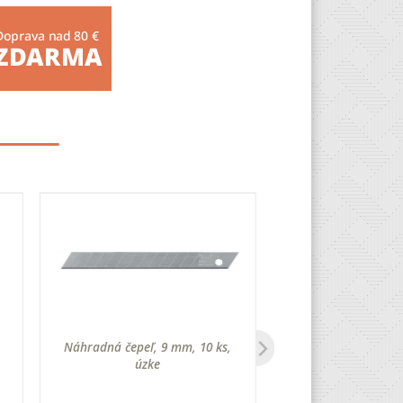
Náhradná čepeľ, 9 mm, 10 ks,
PVC doska z tvrdej p
úzke
x 18 cm, 1