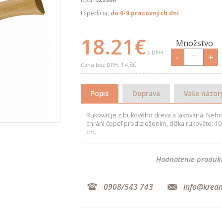
Expedícia:
do 6-9 pracovných dní
18.21€
Množstvo
s DPH
-
+
14.8€
Cena bez DPH:
Popis
Doprava
Vaše názor
Rukoväť je z bukového dreva a lakovaná. Nehr
chráni čepeľ pred zložením, dĺžka rukoväte: 10 
cm.
Hodnotenie produk
0908/543 743
info@krea